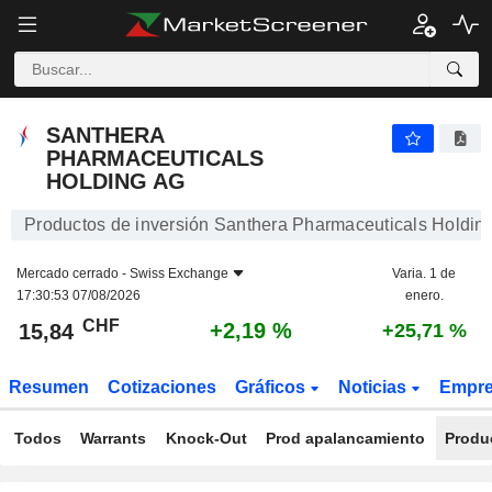
SANTHERA PHARMACEUTICALS HOLDING AG
15,84
CHF
+2,19 %
SANTHERA
PHARMACEUTICALS
HOLDING AG
Productos de inversión Santhera Pharmaceuticals Holdin
Mercado cerrado -
Swiss Exchange
Varia. 1 de
17:30:53 07/08/2026
enero.
CHF
+2,19 %
15,84
+25,71 %
Resumen
Cotizaciones
Gráficos
Noticias
Empr
Todos
Warrants
Knock-Out
Prod apalancamiento
Produ