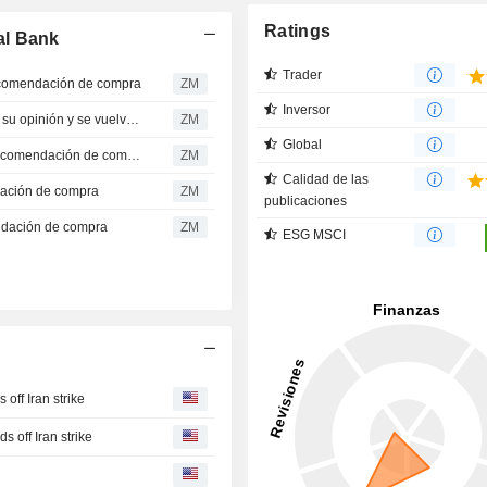
Ratings
al Bank
Trader
comendación de compra
ZM
Inversor
SAUDI AWWAL BANK : Sadif Investment Analytics revisa su opinión y se vuelve a Neutral
ZM
Global
SAUDI AWWAL BANK : Roemer Capital mantiene una recomendación de compra.
ZM
Calidad de las
ación de compra
ZM
publicaciones
dación de compra
ZM
ESG MSCI
off Iran strike
off Iran strike