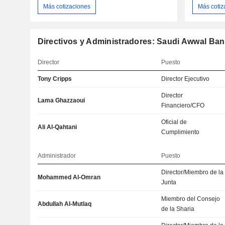
Más cotizaciones
Más cotiz
Directivos y Administradores: Saudi Awwal Ba
Director
Puesto
Tony Cripps
Director Ejecutivo
Director
Lama Ghazzaoui
Financiero/CFO
Oficial de
Ali Al-Qahtani
Cumplimiento
Administrador
Puesto
Director/Miembro de la
Mohammed Al-Omran
Junta
Miembro del Consejo
Abdullah Al-Mutlaq
de la Sharia