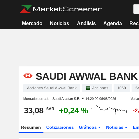
Mercado
Noticias
Análisis
Agenda
Rec
SAUDI AWWAL BANK
Acciones Saudi Awwal Bank
Acciones
1060
S
Mercado cerrado -
Saudi Arabian S.E.
14:20:00 06/08/2026
Varia
33,08
+0,24 %
SAR
-2
Resumen
Cotizaciones
Gráficos
Noticias
Em