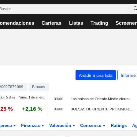
omendaciones
Carteras
Listas
Trading
Screener
Añadir a una lista
Informe
A0007879089
Bancos
ción 5 días
Varia. 1 de enero.
03/08
Las bolsas de Oriente Medio cierran al alza tras suspender Trump el ataque contra Irán
,25 %
+2,16 %
03/08
BOLSAS DE ORIENTE PRÓXIMO-La mayoría de los mercados del Golfo suben tras frenar Trump el ataque a Irán
presa
Finanzas
Valoración
Consenso
Ratings
A