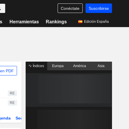
Conéctate
Suscribirse
s
Herramientas
Rankings
Edición España
Índices
Europa
América
Asia
 en PDF
RE
RE
genda
Sector
Derivados
ETFs