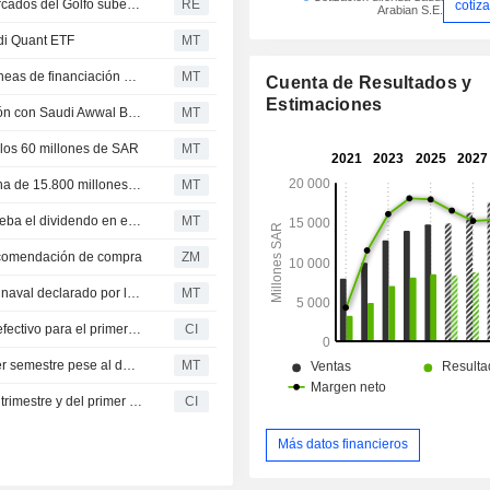
BOLSAS DE ORIENTE PRÓXIMO-La mayoría de los mercados del Golfo suben tras frenar Trump el ataque a Irán
RE
cotiz
Arabian S.E.
udi Quant ETF
MT
Mohammed Hadi Al Rasheed and Partners amplía sus líneas de financiación bancaria conformes con la Sharia
MT
Cuenta de Resultados y
Estimaciones
La tecnológica saudí MIS renueva su línea de financiación con Saudi Awwal Bank
MT
 los 60 millones de SAR
MT
Saudi Energy obtiene una línea de financiación Murabaha de 15.800 millones SAR
MT
El consejo de administración de Saudi Awwal Bank aprueba el dividendo en efectivo del primer semestre
MT
comendación de compra
ZM
La bolsa de Arabia Saudí cierra a la baja tras el bloqueo naval declarado por los hutíes
MT
Saudi Awwal Bank anuncia el pago de un dividendo en efectivo para el primer semestre del ejercicio 2026, abonable el 13 de agosto de 2026
CI
El beneficio neto de Saudi Awwal Bank crece en el primer semestre pese al descenso de los ingresos de explotacion
MT
Saudi Awwal Bank presenta sus resultados del segundo trimestre y del primer semestre de 2026
CI
Más datos financieros