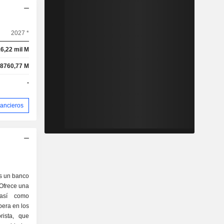
2027 *
6,22 mil M
8760,77 M
-
nancieros
s un banco
 Ofrece una
 así como
pera en los
rista, que