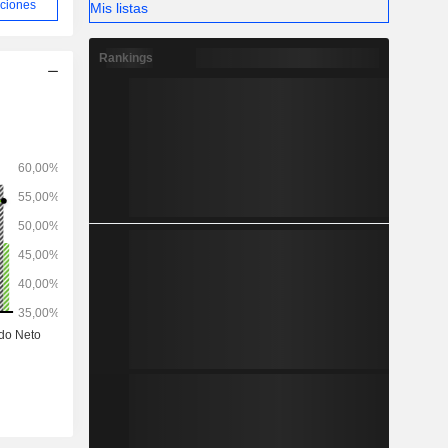
aciones
Mis listas
Rankings