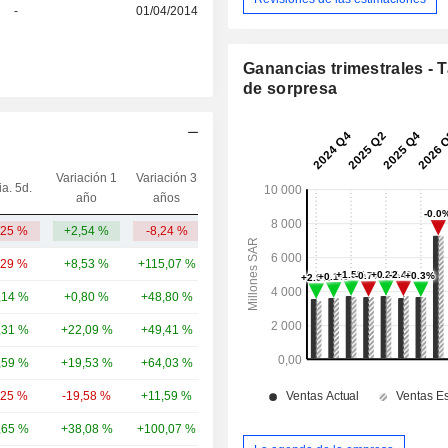
-
01/04/2014
Ganancias trimestrales - 
de sorpresa
Variación 1
Variación 3
ia. 5d.
Capi.($)
año
años
,25 %
+2,54 %
-8,24 %
18,1 mil M
,29 %
+8,53 %
+115,07 %
331 mil M
,14 %
+0,80 %
+48,80 %
110 mil M
,31 %
+22,09 %
+49,41 %
80,77 mil M
,59 %
+19,53 %
+64,03 %
67,85 mil M
,25 %
-19,58 %
+11,59 %
57,93 mil M
,65 %
+38,08 %
+100,07 %
51,66 mil M