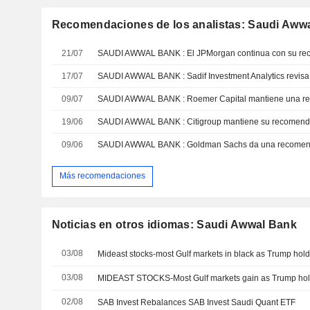
Recomendaciones de los analistas: Saudi Aww
21/07
SAUDI AWWAL BANK : El JPMorgan continua con su re
17/07
09/07
19/06
SAUDI AWWAL BANK : Citigroup mantiene su recomend
09/06
SAUDI AWWAL BANK : Goldman Sachs da una recomen
Más recomendaciones
Noticias en otros idiomas: Saudi Awwal Bank
03/08
Mideast stocks-most Gulf markets in black as Trump holds 
03/08
MIDEAST STOCKS-Most Gulf markets gain as Trump holds 
02/08
SAB Invest Rebalances SAB Invest Saudi Quant ETF