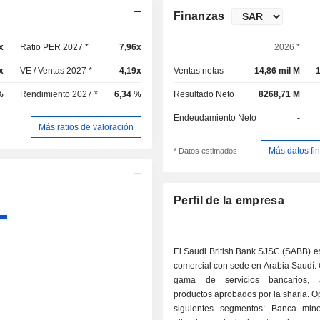
Finanzas
x
Ratio PER 2027 *
7,96x
2026 *
x
VE / Ventas 2027 *
4,19x
Ventas netas
14,86 mil M
1
%
Rendimiento 2027 *
6,34 %
Resultado Neto
8268,71 M
Endeudamiento Neto
-
Más ratios de valoración
Más datos fi
* Datos estimados
Perfil de la empresa
El Saudi British Bank SJSC (SABB) e
comercial con sede en Arabia Saudí.
gama de servicios bancarios,
productos aprobados por la sharia. O
siguientes segmentos: Banca mino