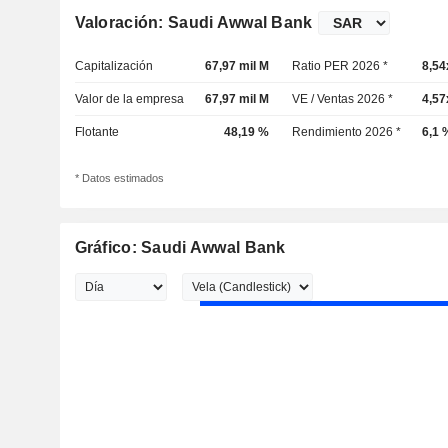
Valoración: Saudi Awwal Bank
Capitalización
67,97 mil M
Ratio PER 2026 *
8,54
Valor de la empresa
67,97 mil M
VE / Ventas 2026 *
4,57
Flotante
48,19 %
Rendimiento 2026 *
6,1 
* Datos estimados
Gráfico: Saudi Awwal Bank