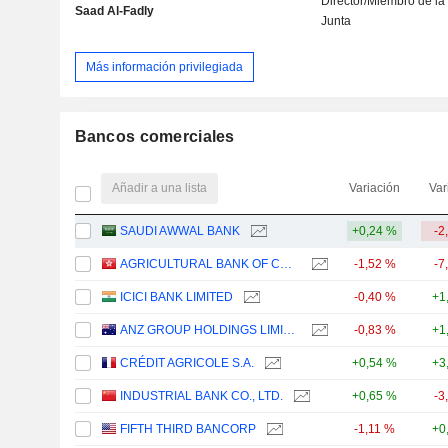
Director/Miembro de la
Saad Al-Fadly
Junta
Más información privilegiada
Bancos comerciales
Añadir a una lista
Variación
Var
SAUDI AWWAL BANK
+0,24 %
-2
AGRICULTURAL BANK OF CHINA LIMITED
-1,52 %
-7
ICICI BANK LIMITED
-0,40 %
+1
ANZ GROUP HOLDINGS LIMITED
-0,83 %
+1
CRÉDIT AGRICOLE S.A.
+0,54 %
+3
INDUSTRIAL BANK CO., LTD.
+0,65 %
-3
FIFTH THIRD BANCORP
-1,11 %
+0