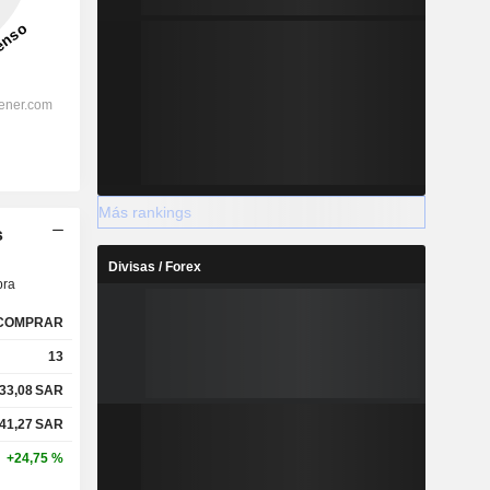
Más rankings
s
Divisas / Forex
ra
COMPRAR
13
33,08
SAR
41,27
SAR
+24,75 %