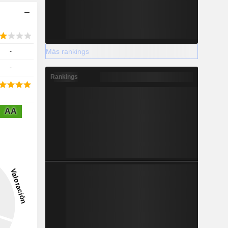
Más rankings
-
-
Rankings
AA