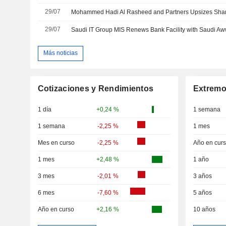
29/07
29/07
Saudi IT Group MIS Renews Bank Facility with Saudi A
Más noticias
Cotizaciones y Rendimientos
Extremo
1 día
+0,24 %
1 semana
1 semana
-2,25 %
1 mes
Mes en curso
-2,25 %
Año en cur
1 mes
+2,48 %
1 año
3 mes
-2,01 %
3 años
6 mes
-7,60 %
5 años
Año en curso
+2,16 %
10 años