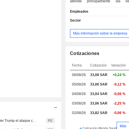
atiende principalmente las ne
bancarias de los clientes de banca 
Empleados
privada, incluyendo depósitos
corrientes y de ahorro, finanzas pe
Sector
tarjetas de crédito; Banca corpor
atiende principalmente las ne
Más información sobre la empresa
bancarias de los clientes de banca 
corporativa, incluyendo depósito
corrientes, préstamos, finanza
facilidades de crédito; Tesorería, 
Cotizaciones
principalmente los mercados de capi
transacciones en divisas y la nego
Fecha
Cotización
Variación
derivados financieros, así como 
06/08/26
33,08 SAR
+0,24 %
incluye las actividades de la inv
Banco en una empresa conjun
05/08/26
33,00 SAR
-0,12 %
asociada. Además, el segmento de Te
ocupa de la gestión de los riesgos d
04/08/26
33,04 SAR
-0,06 %
divisas y tipos de comisión espe
03/08/26
33,06 SAR
-2,25 %
Banco, y es responsable de la finan
las operaciones del Banco.
02/08/26
33,82 SAR
-0,06 %
Las bolsas de Oriente Medio cierran al alza tras suspender Trump el ataque contra Irán
RE
Más
Cotización diferida Saudi