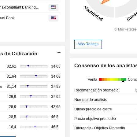
Mohammed Hadi Al Rasheed and Partners Upsizes Sharia-compliant Banking Facilities
wwal Bank
Más Ratings
s de Cotización
Consenso de los analista
32,62
34,08
31,64
34,08
Venta
Comp
so
31,14
37,92
Recomendación promedio
29,9
37,92
Numero de análisis
29,9
42,65
Último precio de cierre
28,5
46,5
Precio objetivo promedio
16,4
46,5
Diferencia / Objetivo Promedio