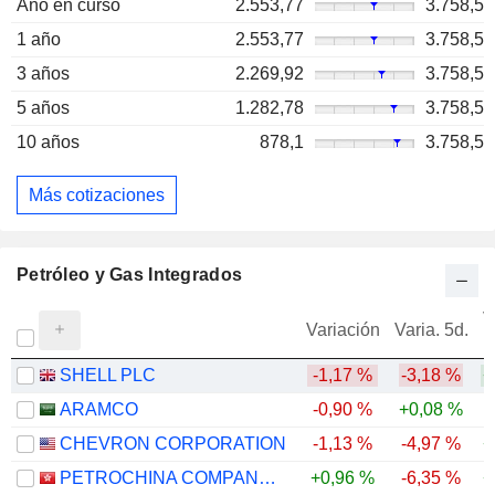
Año en curso
2.553,77
3.758,5
1 año
2.553,77
3.758,5
3 años
2.269,92
3.758,5
5 años
1.282,78
3.758,5
10 años
878,1
3.758,5
Más cotizaciones
Petróleo y Gas Integrados
V
Variación
Varia. 5d.
SHELL PLC
-1,17 %
-3,18 %
+
ARAMCO
-0,90 %
+0,08 %
CHEVRON CORPORATION
-1,13 %
-4,97 %
+
PETROCHINA COMPANY LIMITED
+0,96 %
-6,35 %
+