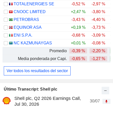
TOTALENERGIES SE
-0,52 %
-2,97 %
+
CNOOC LIMITED
+2,47 %
-3,80 %
+
PETROBRAS
-3,43 %
-4,40 %
+
EQUINOR ASA
+0,19 %
-3,73 %
+
ENI S.P.A.
-0,68 %
-3,09 %
+
NC KAZMUNAYGAS
+0,01 %
-0,08 %
+
Promedio
-0,39 %
-2,20 %
+
Media ponderada por Capi.
-0,65 %
-1,27 %
+
Ver todos los resultados del sector
Último Transcript: Shell plc
Shell plc, Q2 2026 Earnings Call,
30/07
Jul 30, 2026