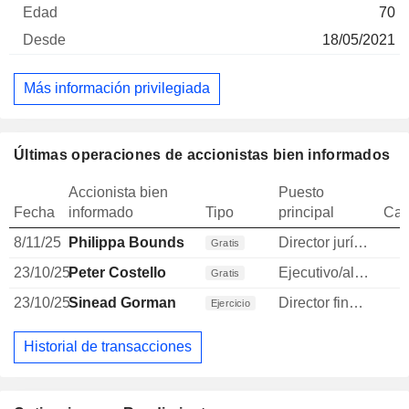
70
18/05/2021
Más información privilegiada
Últimas operaciones de accionistas bien informados
Accionista bien
Puesto
Fecha
informado
Tipo
principal
Can
8/11/25
Philippa Bounds
Director jurídico
Gratis
23/10/25
Peter Costello
Ejecutivo/alto directivo
Gratis
23/10/25
Sinead Gorman
Director financiero
Ejercicio
Historial de transacciones