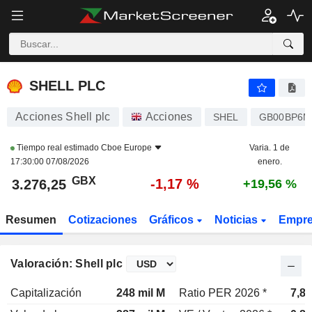
SHELL PLC
3.276,25
p
-1,17 %
SHELL PLC
Acciones Shell plc
Acciones
SHEL
GB00BP6M
Tiempo real estimado
Cboe Europe
Varia. 1 de
17:30:00 07/08/2026
enero.
GBX
-1,17 %
3.276,25
+19,56 %
Resumen
Cotizaciones
Gráficos
Noticias
Empr
Valoración: Shell plc
Capitalización
248 mil M
Ratio PER 2026 *
7,8