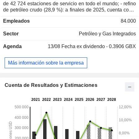
de 42 724 estaciones de servicio en todo el mundo; - refino
de petróleo crudo (28,9 %): a finales de 2025, cuenta con 7
refinerías en todo el mundo. Shell plc también se dedica a la
Empleados
84.000
fabricación de productos químicos y petroquímicos (olefinas,
productos aromáticos, disolventes, etilenos, propilenos,
Sector
Petróleo y Gas Integrados
fenoles, aditivos, etc.); - producción de gas natural licuado
(14,4 %); - producción de electricidad a partir de fuentes
Agenda
13/08
Fecha ex dividendo - 0.3906 GBX
renovables (12,9 %); - exploración y producción de petróleo
crudo y gas natural (1,9 %); - otros (0,1 %). Las ventas netas
se distribuyen geográficamente de la siguiente manera:
Más información sobre la empresa
Reino Unido (10,8 %), Europa (23,7 %), Asia/Oceanía/África
(34 %), Estados Unidos (21,6 %) y América (9,9 %).
Cuenta de Resultados y Estimaciones