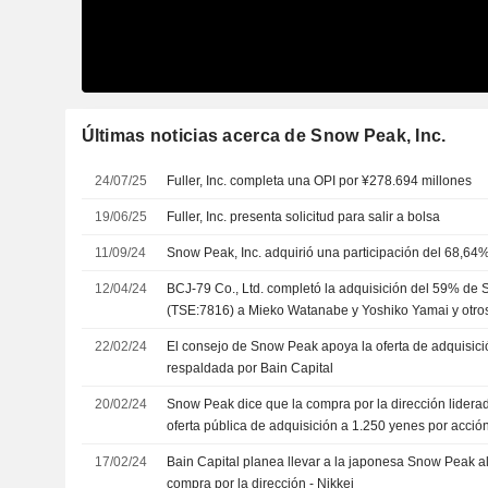
Últimas noticias acerca de Snow Peak, Inc.
24/07/25
Fuller, Inc. completa una OPI por ¥278.694 millones
19/06/25
Fuller, Inc. presenta solicitud para salir a bolsa
11/09/24
Snow Peak, Inc. adquirió una participación del 68,64%
12/04/24
BCJ-79 Co., Ltd. completó la adquisición del 59% de 
(TSE:7816) a Mieko Watanabe y Yoshiko Yamai y otros
22/02/24
El consejo de Snow Peak apoya la oferta de adquisici
respaldada por Bain Capital
20/02/24
Snow Peak dice que la compra por la dirección lidera
oferta pública de adquisición a 1.250 yenes por acció
17/02/24
Bain Capital planea llevar a la japonesa Snow Peak al
compra por la dirección - Nikkei