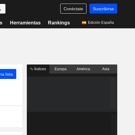
Conéctate
Suscribirse
s
Herramientas
Rankings
Edición España
Índices
Europa
América
Asia
a lista