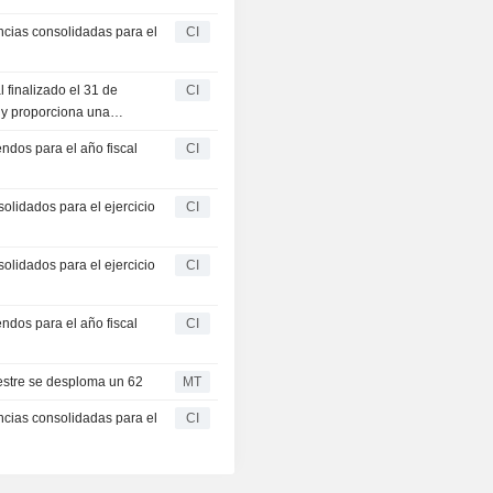
ncias consolidadas para el
CI
 finalizado el 31 de
CI
 y proporciona una
o el 31 de diciembre de
ndos para el año fiscal
CI
olidados para el ejercicio
CI
olidados para el ejercicio
CI
ndos para el año fiscal
CI
mestre se desploma un 62
MT
ncias consolidadas para el
CI