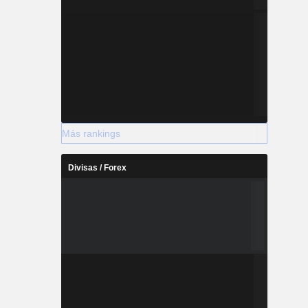
Más rankings
Divisas / Forex