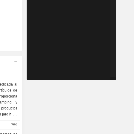
edicada al
rtículos de
oporciona
camping y
y productos
 jardín. La
al mercado
759
a, Taiwán,