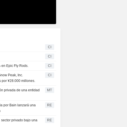
CI
CI
 en Epic Fly Rods.
CI
Snow Peak, Inc.
CI
 por ¥28.000 millones.
ón privada de una entidad
MT
da por Bain lanzará una
RE
n
 sector privado bajo una
RE