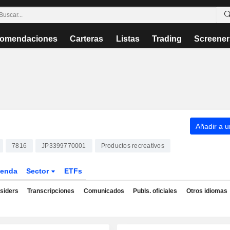
omendaciones
Carteras
Listas
Trading
Screener
Añadir a un
7816
JP3399770001
Productos recreativos
enda
Sector
ETFs
nsiders
Transcripciones
Comunicados
Publs. oficiales
Otros idiomas