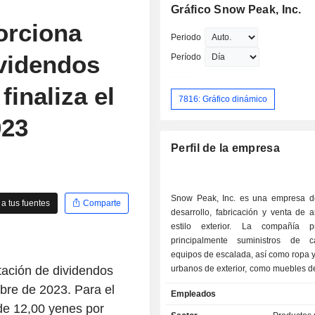
Gráfico Snow Peak, Inc.
orciona
Periodo
ividendos
Período
finaliza el
7816: Gráfico dinámico
023
Perfil de la empresa
Snow Peak, Inc. es una empresa d
a tus fuentes
Comparte
desarrollo, fabricación y venta de a
estilo exterior. La compañía pr
principalmente suministros de 
equipos de escalada, así como ropa 
tación de dividendos
urbanos de exterior, como muebles de
Compañía distribuye sus productos 
mbre de 2023. Para el
Empleados
nacional y al extranjero, como Core
de 12,00 yenes por
Estados Unidos y Europa.