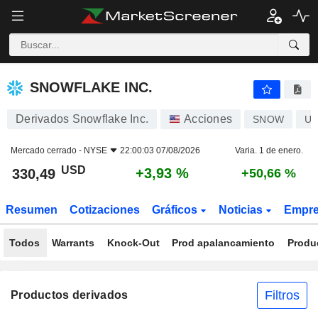
SNOWFLAKE INC.
330,49
$
+3,93 %
SNOWFLAKE INC.
Derivados Snowflake Inc.
Acciones
SNOW
US
Mercado cerrado -
NYSE
22:00:03 07/08/2026
Varia. 1 de enero.
USD
+3,93 %
330,49
+50,66 %
Resumen
Cotizaciones
Gráficos
Noticias
Empr
Todos
Warrants
Knock-Out
Prod apalancamiento
Produ
Filtros
Productos derivados