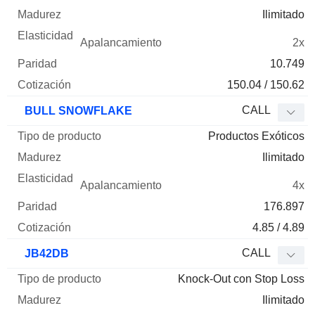
Ilimitado
2x
10.749
150.04 / 150.62
CALL
BULL SNOWFLAKE
Productos Exóticos
Ilimitado
4x
176.897
4.85 / 4.89
CALL
JB42DB
Knock-Out con Stop Loss
Ilimitado