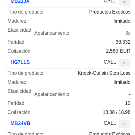
CALL
MB21JX
Productos Exóticos
Ilimitado
3x
38.332
2,580
EUR
CALL
HG7LLS
Knock-Out sin Stop Loss
Ilimitado
-
10
18.88 / 18.98
CALL
MB24VB
Productos Exóticos