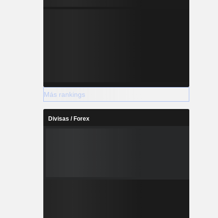
Más rankings
Divisas / Forex