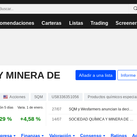
omendaciones
Carteras
Listas
Trading
Screener
Y MINERA DE
Añadir a una lista
Informe
Acciones
SQM
US8336351056
Productos químicos especia
ión 5 días
Varia. 1 de enero.
27/07
SQM y Wesfarmers anuncian la decisión final de inversión para la ampliación del proyecto de litio Mt Holland
,29 %
+4,58 %
14/07
SOCIEDAD QUÍMICA Y MINERA DE CHILE S.A. : El Deutsche Bank Securities continua con un recomendación de compra
presa
Finanzas
Valoración
Consenso
Ratings
A