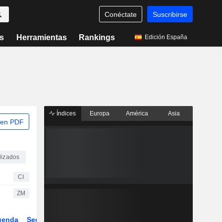
Conéctate
Suscribirse
s
Herramientas
Rankings
Edición España
Índices
Europa
América
Asia
 en PDF
lizados
CI
ZM
genda
Sector
Derivados
ETFs