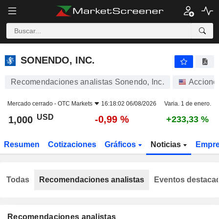
SONENDO, INC.
1,000
$
-0,99 %
SONENDO, INC.
Recomendaciones analistas Sonendo, Inc.
Accione
Mercado cerrado -
OTC Markets
16:18:02 06/08/2026
Varia. 1 de enero.
USD
-0,99 %
1,000
+233,33 %
Resumen
Cotizaciones
Gráficos
Noticias
Empr
Todas
Recomendaciones analistas
Eventos destaca
Recomendaciones analistas