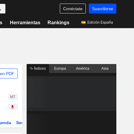
Conéctate
Suscribirse
s
Herramientas
Rankings
Edición España
Índices
Europa
América
Asia
 en PDF
MT
genda
Sector
Derivados
ETFs