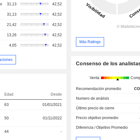
so
31,13
42,52
31,13
42,52
21,42
42,52
13,26
42,52
Más Ratings
4,05
42,52
aciones
Consenso de los analista
Venta
Comp
Recomendación promedio
CO
Edad
Desde
Numero de análisis
63
01/01/2021
Último precio de cierre
Precio objetivo promedio
50
01/11/2022
Diferencia / Objetivo Promedio
44
-