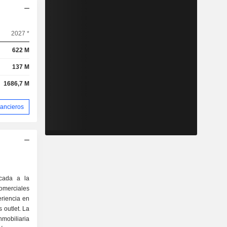
2027 *
622 M
137 M
1686,7 M
nancieros
cada a la
omerciales
eriencia en
s outlet. La
mobiliaria