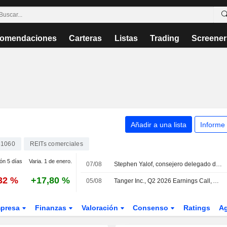
omendaciones
Carteras
Listas
Trading
Screener
Añadir a una lista
Informe
1060
REITs comerciales
ión 5 días
Varia. 1 de enero.
07/08
Stephen Yalof, consejero delegado de Tanger, analiza la afluencia en el sector minorista, las previsiones para la temporada navideña y el impacto de la IA
,32 %
+17,80 %
05/08
Tanger Inc., Q2 2026 Earnings Call, Aug 05, 2026
presa
Finanzas
Valoración
Consenso
Ratings
A