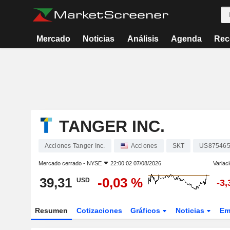
Mercado
Noticias
Análisis
Agenda
Rec
TANGER INC.
Acciones Tanger Inc.
Acciones
SKT
US875465
Mercado cerrado -
NYSE
22:00:02 07/08/2026
Variac
39,31
-0,03 %
USD
-3
Resumen
Cotizaciones
Gráficos
Noticias
Em