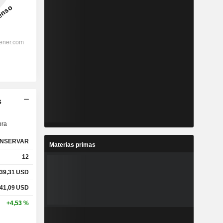
s
ra
NSERVAR
Materias primas
12
39,31
USD
41,09
USD
+4,53 %