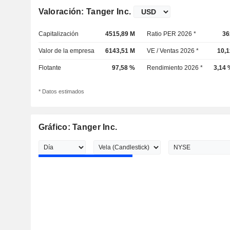
Valoración: Tanger Inc.
Capitalización
4515,89 M
Ratio PER 2026 *
36
Valor de la empresa
6143,51 M
VE / Ventas 2026 *
10,1
Flotante
97,58 %
Rendimiento 2026 *
3,14 
* Datos estimados
Gráfico: Tanger Inc.