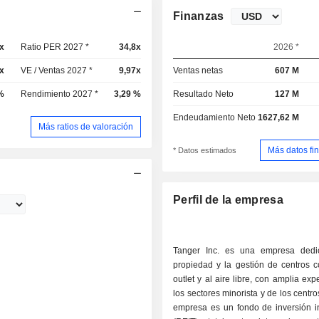
Finanzas
x
Ratio PER 2027 *
34,8x
2026 *
x
VE / Ventas 2027 *
9,97x
Ventas netas
607 M
%
Rendimiento 2027 *
3,29 %
Resultado Neto
127 M
Endeudamiento Neto
1627,62 M
Más ratios de valoración
Más datos fi
* Datos estimados
Perfil de la empresa
Tanger Inc. es una empresa dedi
propiedad y la gestión de centros c
outlet y al aire libre, con amplia exp
los sectores minorista y de los centro
empresa es un fondo de inversión in