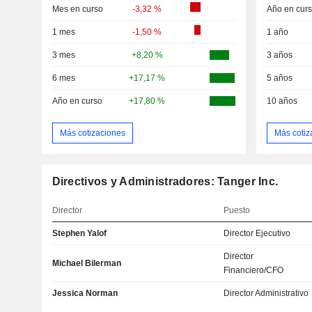
Mes en curso
-3,32 %
Año en cur
1 mes
-1,50 %
1 año
3 mes
+8,20 %
3 años
6 mes
+17,17 %
5 años
Año en curso
+17,80 %
10 años
Más cotizaciones
Más cotiz
Directivos y Administradores: Tanger Inc.
Director
Puesto
Stephen Yalof
Director Ejecutivo
Director
Michael Bilerman
Financiero/CFO
Jessica Norman
Director Administrativo