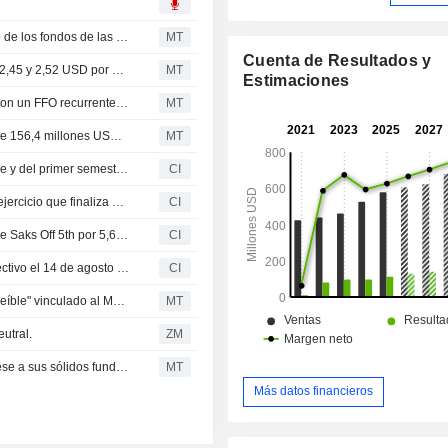
Tanger eleva sus previsiones anuales tras el crecimiento de los fondos de las operaciones y los ingresos en el segundo trimestre
MT
Cuenta de Resultados y
Tanger prevé un beneficio operativo para 2026 de entre 2,45 y 2,52 USD por acción, frente a los 2,48 USD estimados por el consenso
MT
Estimaciones
Resultados trimestrales: Tanger supera las previsiones con un FFO recurrente de 0,64 USD por accion
MT
Flash de resultados: Tanger Inc. registra unos ingresos de 156,4 millones USD en el segundo trimestre, frente a los 142,6 millones USD previstos por FactSet
MT
Tanger Inc. presenta sus resultados del segundo trimestre y del primer semestre de 2026
CI
Tanger Inc. revisa sus previsiones de beneficios para el ejercicio que finaliza el 31 de diciembre de 2026
CI
Tanger Inc. adquiere cinco contratos de arrendamiento de Saks Off 5th por 5,6 millones USD
CI
Tanger anuncia el pago de su dividendo trimestral en efectivo el 14 de agosto de 2026
CI
El consejero delegado de Tanger destaca un "tráfico increíble" vinculado al Mundial
MT
utral.
ZM
Tanger afronta un potencial de revalorización limitado pese a sus sólidos fundamentales, según BofA Securities
MT
Más datos financieros