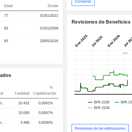
Consenso
Edad
Desde
77
01/01/2021
Revisiones de Beneficios
65
01/01/2009
65
20/05/2016
mados
%
pal
Cantidad
Capitalización
Controller / auditor
10.432
0,0091%
10.000
0,0087%
Director administrativo
3.488
0,0030%
Revisiones de las estimaciones