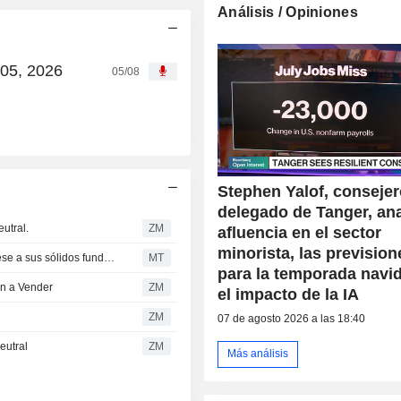
Análisis / Opiniones
 05, 2026
05/08
Stephen Yalof, conseje
delegado de Tanger, ana
utral.
ZM
afluencia en el sector
minorista, las prevision
Tanger afronta un potencial de revalorización limitado pese a sus sólidos fundamentales, según BofA Securities
MT
para la temporada navi
ón a Vender
ZM
el impacto de la IA
ZM
07 de agosto 2026 a las 18:40
eutral
ZM
Más análisis