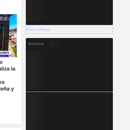
Más rankings
Rankings
ro
liza la
es
deña y