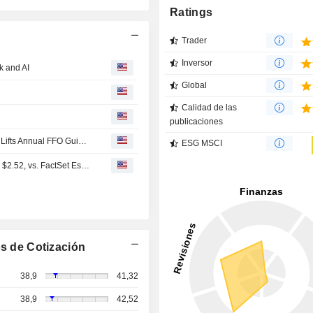
Ratings
Trader
Inversor
k and AI
Global
Calidad de las
publicaciones
Tanger Q2 Core Funds From Operations, Revenue Rise; Lifts Annual FFO Guidance
ESG MSCI
(SKT) Tanger Expects Full Year 2026 FFO Range $2.45 - $2.52, vs. FactSet Est of $2.48
s de Cotización
38,9
41,32
38,9
42,52