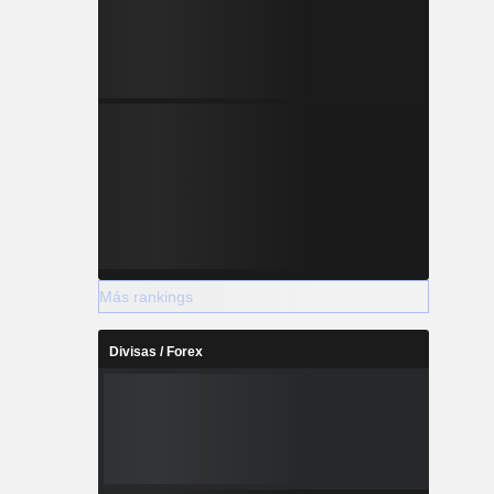
Más rankings
Divisas / Forex