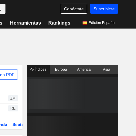
Conéctate
Suscribirse
s
Herramientas
Rankings
Edición España
Índices
Europa
América
Asia
 en PDF
ZM
RE
nda
Sector
Derivados
ETFs