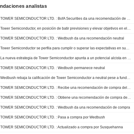
daciones analistas
TOWER SEMICONDUCTOR LTD. : BofA Securities da una recomendación de compra
Tower Semiconductor, en posición de batir previsiones y elevar objetivos en el segundo trimestre, según Wedbush
TOWER SEMICONDUCTOR LTD. : Wedbush da una recomendación neutral
Tower Semiconductor se perfila para cumplir o superar las expectativas en sus resultados del primer trimestre, según Wedbush
La nueva estrategia de Tower Semiconductor apunta a un potencial alcista en óptica, según Wedbush
TOWER SEMICONDUCTOR LTD. : Wedbush permanece neutral
Wedbush rebaja la calificación de Tower Semiconductor a neutral pese a fundamentos positivos
TOWER SEMICONDUCTOR LTD. : Recibe una recomendación de compra del Wedbush
TOWER SEMICONDUCTOR LTD. : Obtiene una recomendación de compra de Wedbush
TOWER SEMICONDUCTOR LTD. : Wedbush da una recomendación de compra
TOWER SEMICONDUCTOR LTD. : Pasa a compra por Wedbush
TOWER SEMICONDUCTOR LTD. : Actualizado a compra por Susquehanna