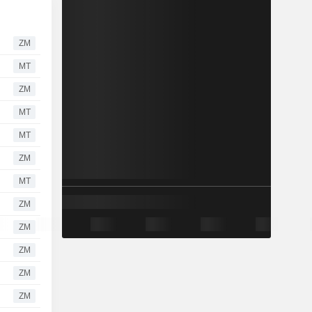
ZM
MT
ZM
MT
MT
ZM
MT
ZM
ZM
ZM
ZM
ZM