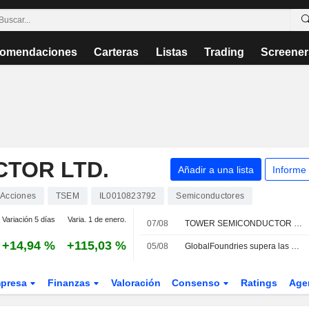
omendaciones
Carteras
Listas
Trading
Screener
TOR LTD.
Añadir a una lista
Informe
Acciones
TSEM
IL0010823792
Semiconductores
Variación 5 días
Varia. 1 de enero.
07/08
TOWER SEMICONDUCTOR LTD. : BofA Securities da una recomendación de compra
+14,94 %
+115,03 %
05/08
GlobalFoundries supera las previsiones del segundo trimestre impulsada por la demanda de chips para IA
presa
Finanzas
Valoración
Consenso
Ratings
Age