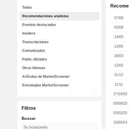
Recomen
Todas
Recomendaciones analistas
07/08
Eventos destacados
03/08
Insiders
14/05
Transcripciones
12/05
Comunicados
26/03
Publs. oficiales
12/02
Otros idiomas
31/12
Artículos de MarketScreener
11/11
Estrategias MarketScreener
27/10/25
05/08/25
Filtros
03/02/25
Buscar
10/05/24