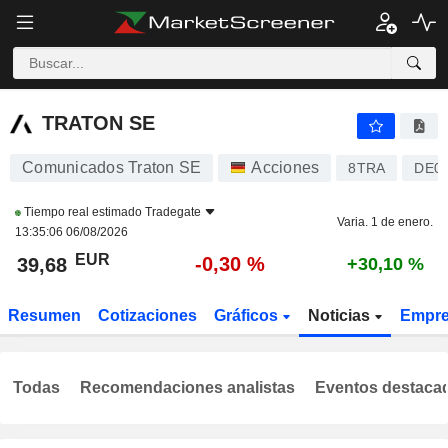
TRATON SE
39,68
€
-0,30 %
TRATON SE
Comunicados Traton SE
Acciones
8TRA
DE0
Tiempo real estimado
Tradegate
Varia. 1 de enero.
13:35:06 06/08/2026
EUR
-0,30 %
39,68
+30,10 %
Resumen
Cotizaciones
Gráficos
Noticias
Empr
Todas
Recomendaciones analistas
Eventos destaca