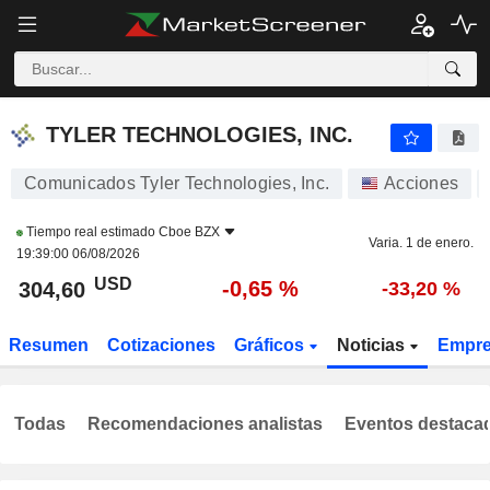
TYLER TECHNOLOGIES, INC.
304,48
$
-0,69 %
TYLER TECHNOLOGIES, INC.
Comunicados Tyler Technologies, Inc.
Acciones
Tiempo real estimado
Cboe BZX
Varia. 1 de enero.
19:39:00 06/08/2026
USD
-0,65 %
304,60
-33,20 %
Resumen
Cotizaciones
Gráficos
Noticias
Empr
Todas
Recomendaciones analistas
Eventos destaca