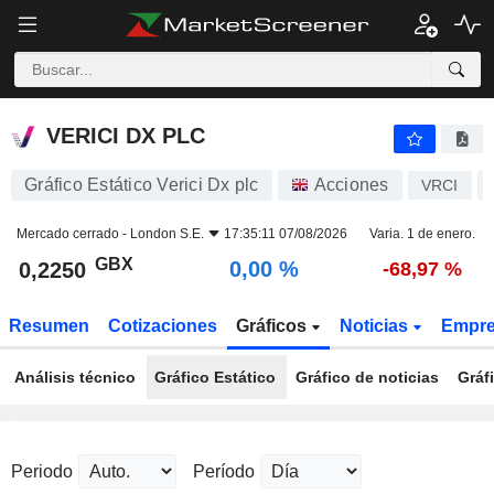
VERICI DX PLC
0,2250
p
0,00 %
VERICI DX PLC
Gráfico Estático Verici Dx plc
Acciones
VRCI
Mercado cerrado -
London S.E.
17:35:11 07/08/2026
Varia. 1 de enero.
GBX
0,00 %
0,2250
-68,97 %
Resumen
Cotizaciones
Gráficos
Noticias
Empr
Análisis técnico
Gráfico Estático
Gráfico de noticias
Gráf
Periodo
Período