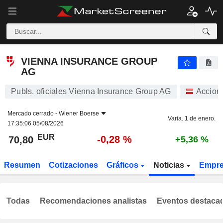
VIENNA INSURANCE GROUP AG
70,80
€
-0,28 %
VIENNA INSURANCE GROUP
AG
Publs. oficiales Vienna Insurance Group AG
Accion
Mercado cerrado -
Wiener Boerse
Varia. 1 de enero.
17:35:06 05/08/2026
EUR
-0,28 %
70,80
+5,36 %
Resumen
Cotizaciones
Gráficos
Noticias
Empr
Todas
Recomendaciones analistas
Eventos destaca