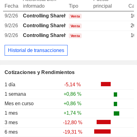
Fecha
informado
Tipo
principal
Can
9/2/26
Controlling Shareholder Brazilian
10
Venta
9/2/26
Controlling Shareholder Brazilian
20
Venta
9/2/26
Controlling Shareholder Brazilian
10
Venta
Historial de transacciones
Cotizaciones y Rendimientos
1 día
-5,14 %
1 semana
+0,86 %
Mes en curso
+0,86 %
1 mes
+1,74 %
3 mes
-12,80 %
6 mes
-19,31 %