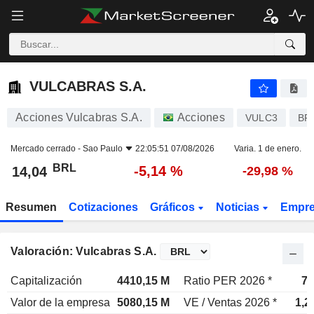
VULCABRAS S.A.
14,04
R$
-5,14 %
VULCABRAS S.A.
Acciones Vulcabras S.A.
Acciones
VULC3
BR
Mercado cerrado -
Sao Paulo
22:05:51 07/08/2026
Varia. 1 de enero.
BRL
-5,14 %
14,04
-29,98 %
Resumen
Cotizaciones
Gráficos
Noticias
Empr
Valoración: Vulcabras S.A.
Capitalización
4410,15 M
Ratio PER 2026 *
7,
Valor de la empresa
5080,15 M
VE / Ventas 2026 *
1,2