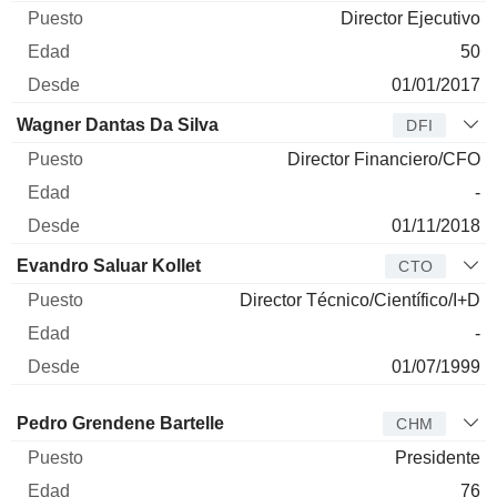
Director Ejecutivo
50
01/01/2017
Wagner Dantas Da Silva
DFI
Director Financiero/CFO
-
01/11/2018
Evandro Saluar Kollet
CTO
Director Técnico/Científico/I+D
-
01/07/1999
Administrador
Puesto
Edad
Desde
Pedro Grendene Bartelle
CHM
Presidente
76