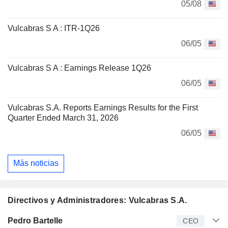
05/08
Vulcabras S A : ITR-1Q26
06/05
Vulcabras S A : Earnings Release 1Q26
06/05
Vulcabras S.A. Reports Earnings Results for the First
Quarter Ended March 31, 2026
06/05
Más noticias
Directivos y Administradores: Vulcabras S.A.
Director
Puesto
Edad
Desde
Pedro Bartelle
CEO