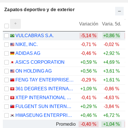
Zapatos deportivo y de exterior
V
Variación
Varia. 5d.
VULCABRAS S.A.
-5,14 %
+0,86 %
-
NIKE, INC.
-0,71 %
-0,02 %
-
ADIDAS AG
-0,46 %
+2,92 %
ASICS CORPORATION
+0,59 %
+4,69 %
+
ON HOLDING AG
+0,56 %
+3,61 %
-
FENG TAY ENTERPRISES CO., LTD.
-0,29 %
+1,61 %
-
361 DEGREES INTERNATIONAL LIMITED
+1,09 %
-0,86 %
-
XTEP INTERNATIONAL HOLDINGS LIMITED
-0,41 %
-4,63 %
-
FULGENT SUN INTERNATIONAL (HOLDING) CO., LTD.
+0,29 %
-3,84 %
-
HWASEUNG ENTERPRISE CO., LTD.
+0,46 %
+6,72 %
-
Promedio
-0,40 %
+1,04 %
-