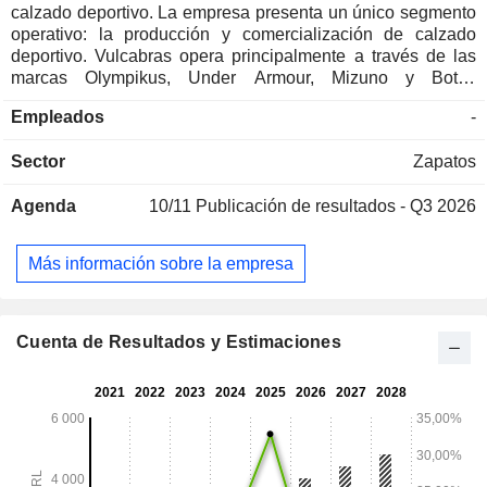
calzado deportivo. La empresa presenta un único segmento
operativo: la producción y comercialización de calzado
deportivo. Vulcabras opera principalmente a través de las
marcas Olympikus, Under Armour, Mizuno y Botas
Vulcabras. Olympikus cuenta con una amplia gama de
Empleados
-
productos, con más de 100 modelos nuevos y 150 prendas
de ropa cada año. Under Armour es una marca global,
Sector
Zapatos
proveedora de ropa, calzado y accesorios centrada en el
deporte. Mizuno es una marca japonesa que ofrece a los
Agenda
10/11
Publicación de resultados - Q3 2026
deportistas tecnología avanzada, proporcionando una línea
completa de productos en diversas modalidades, mientras
que Botas Vulcabras es un fabricante de calzado para el
Más información sobre la empresa
sector industrial. Los productos se fabrican en dos
modernas fábricas situadas en la región noreste, en
Horizonte, estado de Ceará, y en Itapetinga, estado de
Bahía.
Cuenta de Resultados y Estimaciones