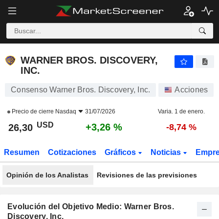
WARNER BROS. DISCOVERY, INC.
26,30
$
+3,26 %
WARNER BROS. DISCOVERY,
INC.
Consenso Warner Bros. Discovery, Inc.
Acciones
Precio de cierre
Nasdaq
31/07/2026
Varia. 1 de enero.
USD
+3,26 %
26,30
-8,74 %
Resumen
Cotizaciones
Gráficos
Noticias
Empr
Opinión de los Analistas
Revisiones de las previsiones
Evolución del Objetivo Medio: Warner Bros.
Discovery, Inc.