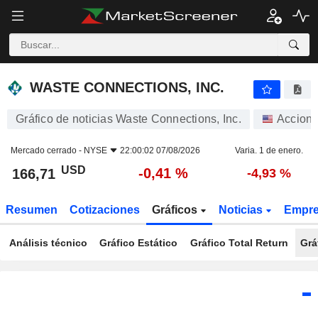
WASTE CONNECTIONS, INC.
166,71
$
-0,41 %
WASTE CONNECTIONS, INC.
Gráfico de noticias Waste Connections, Inc.
Accion
Mercado cerrado -
NYSE
22:00:02 07/08/2026
Varia. 1 de enero.
USD
-0,41 %
166,71
-4,93 %
Resumen
Cotizaciones
Gráficos
Noticias
Empr
Análisis técnico
Gráfico Estático
Gráfico Total Return
Grá