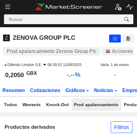
-.-
ZENOVA GROUP PLC
0,2050
p
-
%
ZENOVA GROUP PLC
Prod apalancamiento Zenova Group Plc
Acciones
Diferido
London S.E.
08:30:01 11/09/2025
Varia. 1 de enero.
GBX
-.--%
0,2050
-
Resumen
Cotizaciones
Gráficos
Noticias
Empr
Todos
Warrants
Knock-Out
Prod apalancamiento
Produ
Filtros
Productos derivados