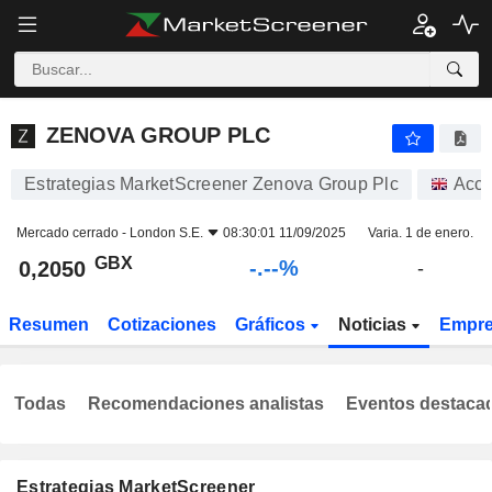
-.-
ZENOVA GROUP PLC
0,2050
p
-
%
ZENOVA GROUP PLC
Estrategias MarketScreener Zenova Group Plc
Acci
Mercado cerrado -
London S.E.
08:30:01 11/09/2025
Varia. 1 de enero.
GBX
-.--%
0,2050
-
Resumen
Cotizaciones
Gráficos
Noticias
Empr
Todas
Recomendaciones analistas
Eventos destaca
Estrategias MarketScreener