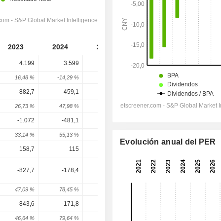
2023
2024
2025
2026
2027
4.199
3.599
2.749
2.601
2.644
16,48 %
-14,29 %
-23,62 %
-5,37 %
1,63 %
-882,7
-459,1
-488,3
-263,6
-223,4
26,73 %
47,98 %
-6,35 %
46,02 %
15,26 %
-1.072
-481,1
-507,3
-283,6
-221,6
33,14 %
55,13 %
-5,45 %
44,09 %
21,85 %
Evolución anual del PER
158,7
115
71,54
-54
-54
-827,7
-178,4
-173,5
-95,22
-27,51
47,09 %
78,45 %
2,74 %
45,11 %
71,11 %
-843,6
-171,8
-192,9
-80,75
-18,58
46,64 %
79,64 %
-12,28 %
58,14 %
77 %