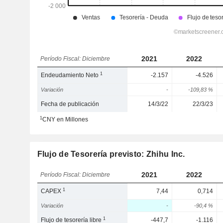
2021
2022
Período Fiscal: Diciembre
1
Endeudamiento Neto
-2.157
-4.526
Variación
-
-109,83 %
Fecha de publicación
14/3/22
22/3/23
1
CNY en Millones
Flujo de Tesorería previsto: Zhihu Inc.
2021
2022
Período Fiscal: Diciembre
1
CAPEX
7,44
0,714
Variación
-
-90,4 %
1
Flujo de tesorería libre
-447,7
-1.116