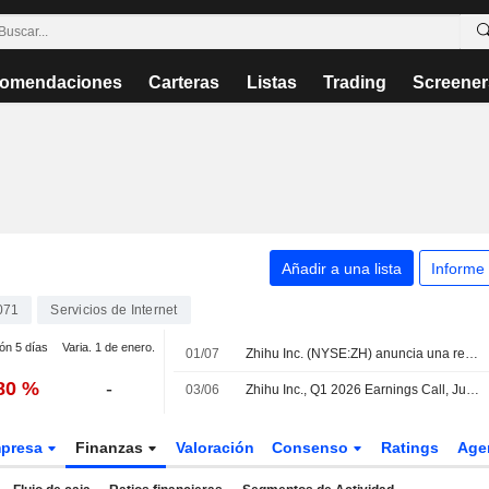
omendaciones
Carteras
Listas
Trading
Screener
Añadir a una lista
Informe
071
Servicios de Internet
ión 5 días
Varia. 1 de enero.
01/07
Zhihu Inc. (NYSE:ZH) anuncia una recompra de acciones de 25.461.758 títulos, lo que representa el 10% de su capital social emitido, bajo la autorización aprobada el 30 de junio de 2026.
,80 %
-
03/06
Zhihu Inc., Q1 2026 Earnings Call, Jun 03, 2026
presa
Finanzas
Valoración
Consenso
Ratings
Age