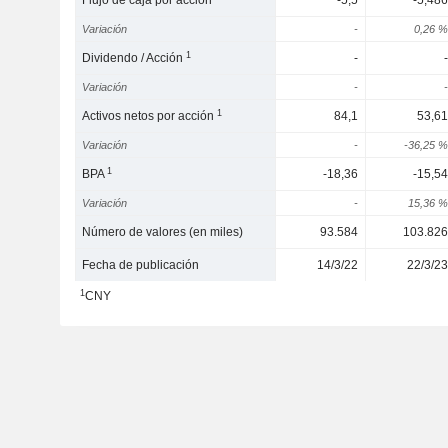
Flujo de caja por acción
-5,5
-5,486
Variación
-
0,26 %
1
Dividendo / Acción
-
-
Variación
-
-
1
Activos netos por acción
84,1
53,61
Variación
-
-36,25 %
1
BPA
-18,36
-15,54
Variación
-
15,36 %
Número de valores (en miles)
93.584
103.826
Fecha de publicación
14/3/22
22/3/23
1
CNY