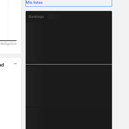
Mis listas
-
Rankings
ad