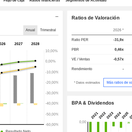
Flujo de caja
Ratios financieras
Segmentos de Actividad
Ratios de Valoración
Anual
Trimestral
2026 *
Ratio PER
-31,9x
PBR
0,46x
VE / Ventas
-0,57x
Rendimiento
-
Más ratios de v
* Datos estimados
BPA & Dividendos