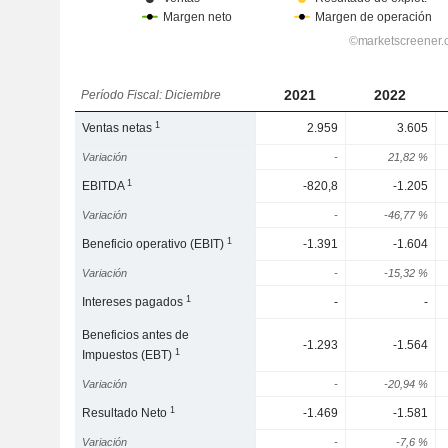
2021
2022
Período Fiscal: Diciembre
1
Ventas netas
2.959
3.605
Variación
-
21,82 %
1
EBITDA
-820,8
-1.205
Variación
-
-46,77 %
1
Beneficio operativo (EBIT)
-1.391
-1.604
Variación
-
-15,32 %
1
Intereses pagados
-
-
Beneficios antes de
-1.293
-1.564
1
Impuestos (EBT)
Variación
-
-20,94 %
1
Resultado Neto
-1.469
-1.581
Variación
-
-7,6 %