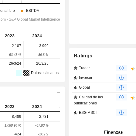
2023
2024
2025
2026
2027
-2.107
-3.999
-3.335
-3.223
-3.241
53,45 %
-89,8 %
16,6 %
3,37 %
-0,56 %
Ratings
26/3/24
26/3/25
25/3/26
-
-
Trader
Datos estimados
Inversor
Global
Calidad de las
publicaciones
2023
2024
2025
2026
2027
ESG MSCI
8,489
2,731
1,319
45
32
1.088,94 %
-67,83 %
-51,7 %
3.311,68 %
-28,89 %
-424
-282,9
-364,9
-86,41
-2,546