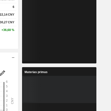
6
22,14
CNY
%
2,8 %
30,27
CNY
%
3,4 %
+36,68 %
-
-
-
-
Materias primas
%
-
%
-
%
-