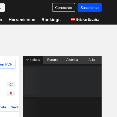
Conéctate
Suscribirse
s
Herramientas
Rankings
Edición España
Índices
Europa
América
Asia
 en PDF
CI
nda
Sector
Derivados
ETFs