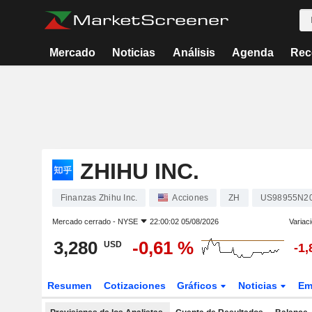
Mercado
Noticias
Análisis
Agenda
Rec
ZHIHU INC.
Finanzas Zhihu Inc.
Acciones
ZH
US98955N2
Mercado cerrado -
NYSE
22:00:02 05/08/2026
Variac
3,280
-0,61 %
USD
-1
Resumen
Cotizaciones
Gráficos
Noticias
Em