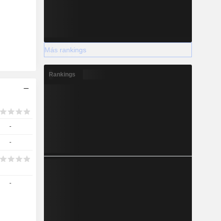
Más rankings
2028
Rankings
-3.293
-1,6 %
-
-
-
2028
-
-
-100 %
8,512