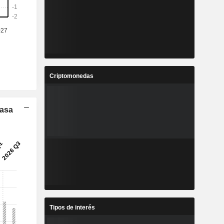
2
0,7014
%
361,39 %
-
-
-
-
8
48,33
%
0,94 %
Criptomonedas
2
-0,1548
%
60,01 %
Tasa
9
78.279
-
-
Tipos de interés