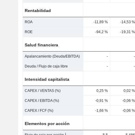
Rentabilidad
ROA
-11,89 %
-14,53 %
ROE
-94,2 %
-19,31 %
Salud financiera
Apalancamiento (Deuda/EBITDA)
-
-
Deuda / Flujo de caja libre
-
-
Intensidad capitalista
CAPEX / VENTAS (%)
0,25 %
0,02 %
CAPEX / EBITDA (%)
-0,91 %
-0,06 %
CAPEX / FCF (%)
-1,66 %
-0,06 %
Elementos por acción
1