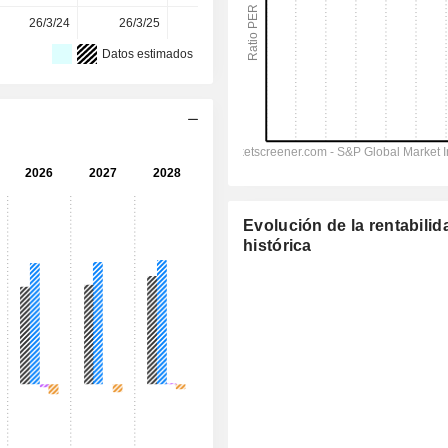
26/3/24
26/3/25
25/3/26
-
-
Datos estimados
Evolución de la rentabilid
histórica