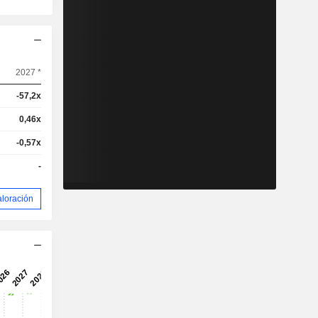
2027 *
-57,2x
0,46x
-0,57x
-
aloración