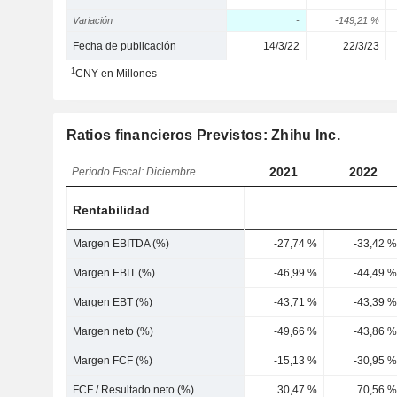
Variación
-
-149,21 %
Fecha de publicación
14/3/22
22/3/23
1
CNY en Millones
Ratios financieros Previstos: Zhihu Inc.
2021
2022
Período Fiscal: Diciembre
Rentabilidad
Margen EBITDA (%)
-27,74 %
-33,42 %
Margen EBIT (%)
-46,99 %
-44,49 %
Margen EBT (%)
-43,71 %
-43,39 %
Margen neto (%)
-49,66 %
-43,86 %
Margen FCF (%)
-15,13 %
-30,95 %
FCF / Resultado neto (%)
30,47 %
70,56 %