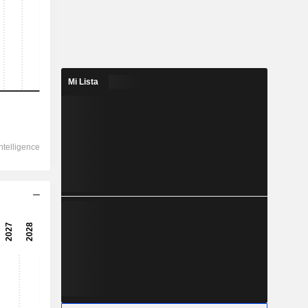
2028
Mi Lista
2.873
8,68 %
-143
35,98 %
-150,1
32,29 %
-
19,82
172,04 %
11,71
163,04 %