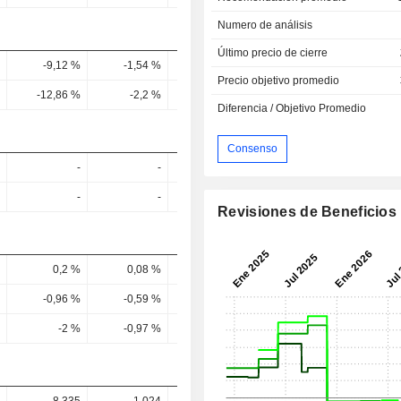
Numero de análisis
Último precio de cierre
-9,12 %
-1,54 %
0,69 %
0,8 %
2,05 
Precio objetivo promedio
-12,86 %
-2,2 %
0,95 %
1,1 %
2,7 
Diferencia / Objetivo Promedio
Consenso
-
-
-
-
-
-
-
-
Revisiones de Beneficios
0,2 %
0,08 %
0,05 %
1,73 %
1,21 
-0,96 %
-0,59 %
-0,27 %
-17,07 %
-14,33 
-2 %
-0,97 %
-0,36 %
-52,08 %
-1.257,05 