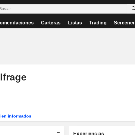
omendaciones
Carteras
Listas
Trading
Screener
lfrage
bien informados
Experiencias