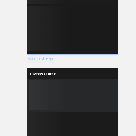
Más rankings
Divisas / Forex