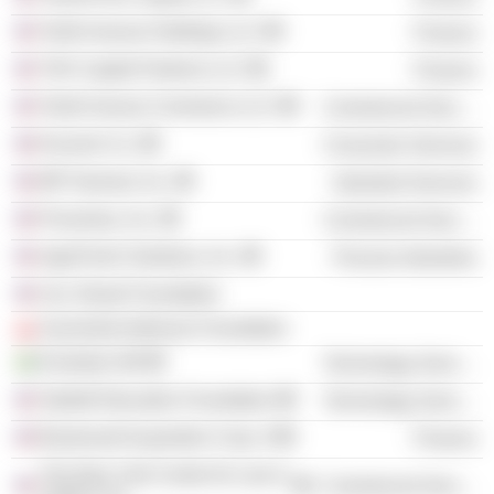
Tenth Avenue Holdings LLC
Finance
TAH Capital Partners LLC
Finance
Tenth Avenue Commerce LLC
Commercial Services
Kivunim Co.
Consumer Services
MP General, Inc.
Industrial Services
Proventus, Inc.
Commercial Services
AgroFresh Solutions, Inc.
Process Industries
Usc Shoah Foundation
Auschwitz-birkenau Foundation
Evolution AB
Technology Services
Starfall Education Foundation
Technology Services
Boulevard Acquisition Corp. II
Finance
The New York Center for Law &
Commercial Services