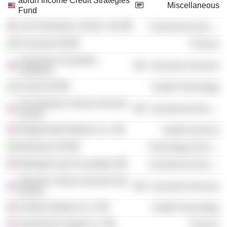
abrdn Income Credit Strategies
Miscellaneous
Fund
UJA-Federation of New York
Commercial Services
Proventus AB
Finance
University of Southern
Consumer Services
California
Vivesto AB
Health Technology
The Abraham Joshua Heschel
Commercial Services
School
BridgeHealth Medical, Inc.
Health Services
Bambuser AB
Technology Services
Birthright Israel Foundation
Commercial Services
Abraham Joshua Heschel Day
Consumer Services
School
Symbius Medical LLC
Health Technology
TowerPoint Capital LLC
Finance