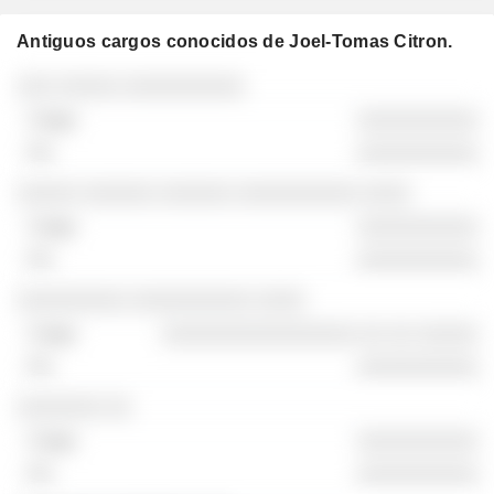
Antiguos cargos conocidos de Joel-Tomas Citron.
Empresas
Cargo
Fin
░░░ ░░░░░ ░░░░░░░░░░
░░░░░░░░░░
░░░░░░░░░░
░░░░░ ░░░░░░ ░░░░░░ ░░░░░░░░░░ ░░░░
░░░░░░░░░░
░░░░░░░░░░
░░░░░░░░░ ░░░░░░░░░░ ░░░░
░░░░░░░░░░░░░░░░ ░░ ░░ ░░░░░
░░░░░░░░░░
░░░░░░░ ░░
░░░░░░░░░░
░░░░░░░░░░