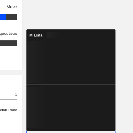
Mujer
Ejecutivos
Mi Lista
1
etail Trade