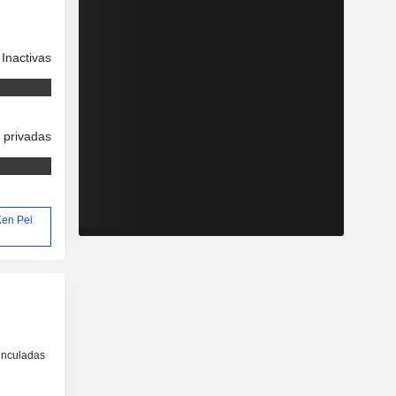
Inactivas
 privadas
Ken Pei
inculadas
o