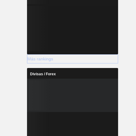
Más rankings
Divisas / Forex