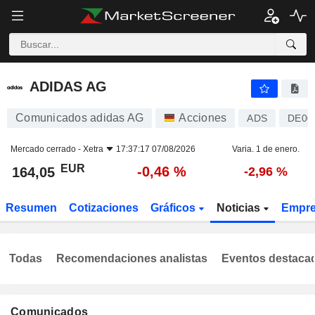
ADIDAS AG
164,05
€
-0,46 %
ADIDAS AG
Comunicados adidas AG
Acciones
ADS
DE0
Mercado cerrado -
Xetra
17:37:17 07/08/2026
Varia. 1 de enero.
EUR
-0,46 %
164,05
-2,96 %
Resumen
Cotizaciones
Gráficos
Noticias
Empr
Todas
Recomendaciones analistas
Eventos destaca
Comunicados