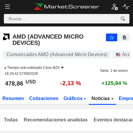
AMD (ADVANCED MICRO DEVICES)
478,86
$
-2,13 %
AMD (ADVANCED MICRO
DEVICES)
Comunicados AMD (Advanced Micro Devices)
Acci
Tiempo real estimado
Cboe BZX
Varia. 1 de enero.
18:29:42 07/08/2026
USD
-2,13 %
478,86
+125,84 %
Resumen
Cotizaciones
Gráficos
Noticias
Empr
Todas
Recomendaciones analistas
Eventos destaca