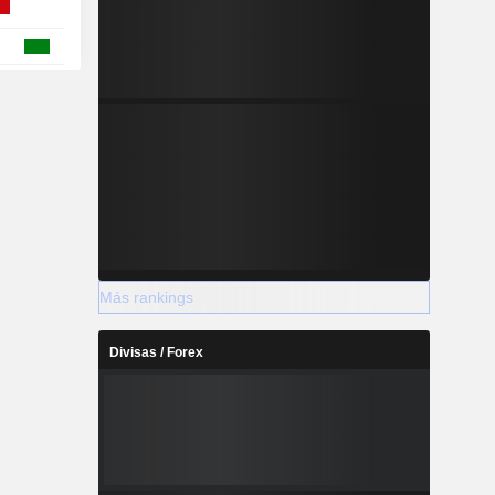
Más rankings
Divisas / Forex