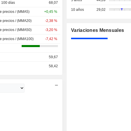
5 años
44,89
 100 días
68,07
10 años
29,02
de precios / (MMA5)
+0,45 %
de precios / (MMA20)
-2,38 %
de precios / (MMA50)
-3,20 %
Variaciones Mensuales
de precios / (MMA100)
-7,42 %
59,67
58,42