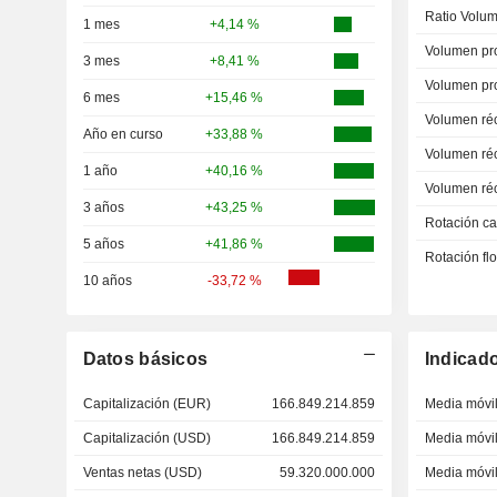
Ratio Volum
1 mes
+4,14 %
Volumen pr
3 mes
+8,41 %
Volumen pr
6 mes
+15,46 %
Volumen ré
Año en curso
+33,88 %
Volumen ré
1 año
+40,16 %
Volumen ré
3 años
+43,25 %
Rotación ca
5 años
+41,86 %
Rotación fl
10 años
-33,72 %
Datos básicos
Indicad
Capitalización (EUR)
166.849.214.859
Media móvil
Capitalización (USD)
166.849.214.859
Media móvil
Ventas netas (USD)
59.320.000.000
Media móvil