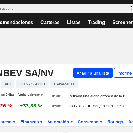
omendaciones
Carteras
Listas
Trading
Screener
NBEV SA/NV
Añadir a una lista
Informe
ABI
BE0974293251
Cervecerías
ción 5 días
Varia. 1 de enero.
05/08
Retirada una alerta errónea de la Bolsa de Nueva York que afectaba a varias compañías
,26 %
+33,88 %
05/08
AB INBEV : JP Morgan mantiene su recomendación de compra
presa
Finanzas
Valoración
Consenso
Ratings
A