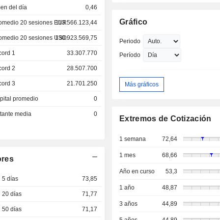
en del día
0,46
Gráfico
omedio 20 sesiones EUR
113.566.123,44
omedio 20 sesiones USD
130.923.569,75
Periodo
cord 1
33.307.770
Período
cord 2
28.507.700
cord 3
21.701.250
Más gráficos
pital promedio
0
otante media
0
Extremos de Cotización
1 semana
72,64
1 mes
68,66
ores
Año en curso
53,3
 5 días
73,85
1 año
48,87
 20 días
71,77
3 años
44,89
 50 días
71,17