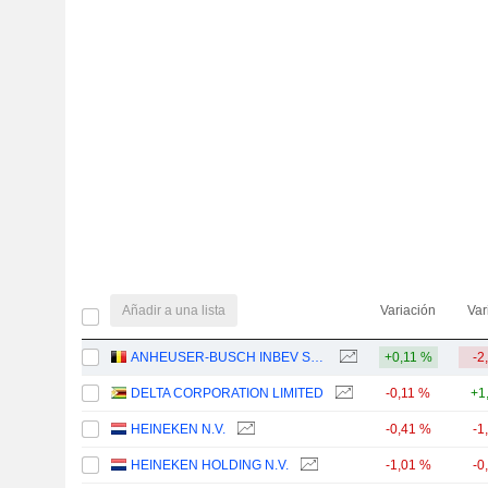
Añadir a una lista
Variación
Var
ANHEUSER-BUSCH INBEV SA/NV
+0,11 %
-2
DELTA CORPORATION LIMITED
-0,11 %
+1
HEINEKEN N.V.
-0,41 %
-1
HEINEKEN HOLDING N.V.
-1,01 %
-0