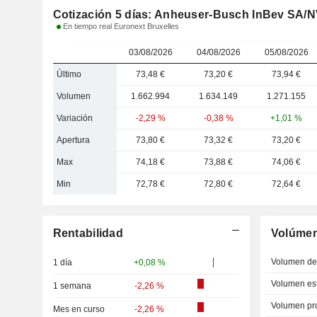
Cotización 5 días: Anheuser-Busch InBev SA/
En tiempo real Euronext Bruxelles
03/08/2026
04/08/2026
05/08/2026
Último
73,48 €
73,20 €
73,94 €
Volumen
1.662.994
1.634.149
1.271.155
Variación
-2,29 %
-0,38 %
+1,01 %
Apertura
73,80 €
73,32 €
73,20 €
Max
74,18 €
73,88 €
74,06 €
Min
72,78 €
72,80 €
72,64 €
Rentabilidad
Volúme
Volumen del
1 día
+0,08 %
Volumen est
1 semana
-2,26 %
Volumen pr
Mes en curso
-2,26 %