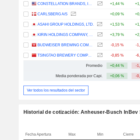
CONSTELLATION BRANDS, INC.
+1,44 %
+1
CARLSBERG A/S
+0,09 %
+0
ASAHI GROUP HOLDINGS, LTD.
+1,53 %
+1
KIRIN HOLDINGS COMPANY, LIMITED
+3,79 %
+2
BUDWEISER BREWING COMPANY APAC LIMITED
-0,15 %
-1
TSINGTAO BREWERY COMPANY LIMITED
-0,85 %
-6
Promedio
+0,44 %
-1
Media ponderada por Capi.
+0,06 %
-0
Ver todos los resultados del sector
Historial de cotización: Anheuser-Busch InBev
Fecha
Apertura
Max
Min
Cierre