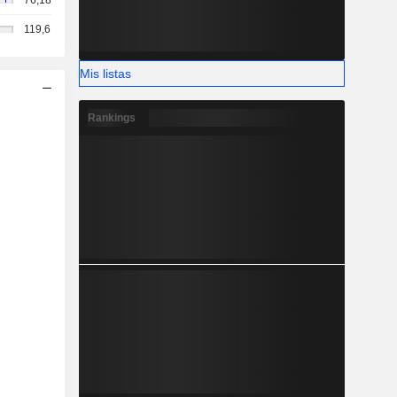
76,18
119,6
Mis listas
Rankings