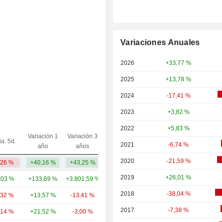
Variaciones Anuales
2026
+33,77 %
2025
+13,78 %
2024
-17,41 %
2023
+3,82 %
2022
+5,83 %
Variación 1
Variación 3
ia. 5d.
Capi.($)
2021
-6,74 %
año
años
2020
-21,59 %
,26 %
+40,16 %
+43,25 %
167 mil M
2019
+26,01 %
,03 %
+133,69 %
+3.801,59 %
333 mil M
2018
-38,04 %
,32 %
+13,57 %
-13,41 %
49,66 mil M
2017
-7,38 %
,14 %
+21,52 %
-3,00 %
23,24 mil M