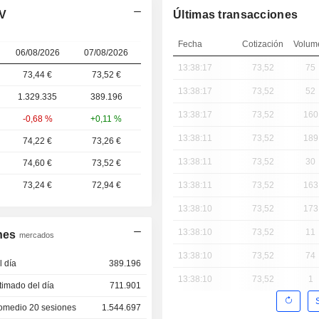
NV
Últimas transacciones
Fecha
Cotización
Volum
06/08/2026
07/08/2026
13:38:17
73,52
75
73,44 €
73,52
€
13:38:17
73,52
52
1.329.335
389.196
13:38:17
73,52
160
-0,68 %
+0,11 %
13:38:11
73,52
189
74,22 €
73,26 €
13:38:11
73,52
30
74,60 €
73,52 €
73,24 €
72,94 €
13:38:11
73,52
163
13:38:10
73,52
173
13:38:10
73,52
11
nes
mercados
13:38:10
73,52
74
 día
389.196
13:38:10
73,52
1
imado del día
711.901
omedio 20 sesiones
1.544.697