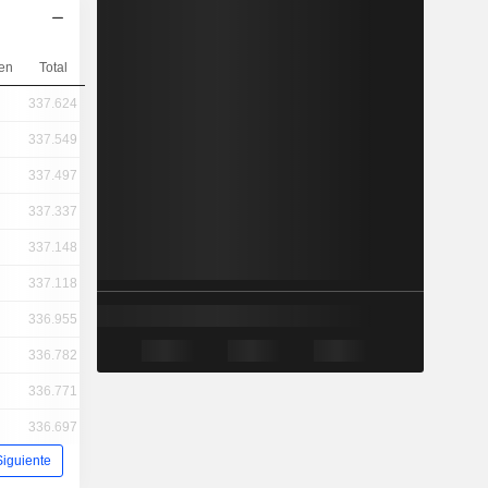
en
Total
337.624
337.549
337.497
337.337
337.148
337.118
336.955
336.782
336.771
336.697
Siguiente