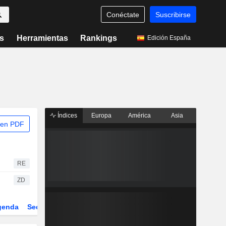
Conéctate
Suscribirse
s
Herramientas
Rankings
Edición España
Índices
Europa
América
Asia
 en PDF
RE
ZD
genda
Sector
Derivados
ETFs