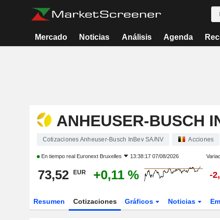
Mercado
Noticias
Análisis
Agenda
Rec
ANHEUSER-BUSCH I
Cotizaciones Anheuser-Busch InBev SA/NV
Acciones
En tiempo real
Euronext Bruxelles
13:38:17 07/08/2026
Varia
73,52
+0,11 %
EUR
-2
Resumen
Cotizaciones
Gráficos
Noticias
Em