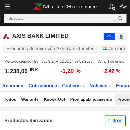
AXIS BANK LIMITED
1.238,00
₹
-1,20 %
AXIS BANK LIMITED
Productos de inversión Axis Bank Limited
Acciones
Mercado cerrado -
Bombay S.E.
12:02:24 07/08/2026
Varia. 1 de enero.
INR
-1,20 %
1.238,00
-2,42 %
Resumen
Cotizaciones
Gráficos
Noticias
Empr
Todos
Warrants
Knock-Out
Prod apalancamiento
Produ
Filtros
Productos derivados