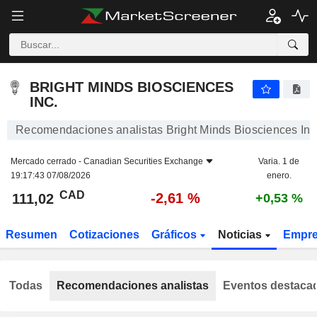
BRIGHT MINDS BIOSCIENCES INC.
111,02
$
-2,61 %
BRIGHT MINDS BIOSCIENCES
INC.
Recomendaciones analistas Bright Minds Biosciences Inc
Mercado cerrado -
Canadian Securities Exchange
Varia. 1 de
19:17:43 07/08/2026
enero.
CAD
-2,61 %
111,02
+0,53 %
Resumen
Cotizaciones
Gráficos
Noticias
Empr
Todas
Recomendaciones analistas
Eventos destaca