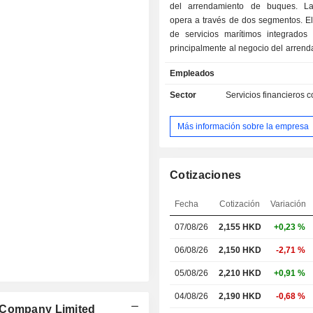
del arrendamiento de buques. L
opera a través de dos segmentos. E
de servicios marítimos integrados
principalmente al negocio del arren
buques. Este segmento también se d
Empleados
prestación de servicios de corretaje
constructores navales y fletador
Sector
Servicios financieros c
incluye la recomendación de con
navales, así como el asesoramiento 
Más información sobre la empresa
de buques, especificaciones y capac
segmento de servicios financieros
principalmente a la prestación de s
arrendamiento financiero y de co
Cotizaciones
préstamos.
Fecha
Cotización
Variación
07/08/26
2,155 HKD
+0,23 %
06/08/26
2,150 HKD
-2,71 %
05/08/26
2,210 HKD
+0,91 %
04/08/26
2,190 HKD
-0,68 %
g Company Limited