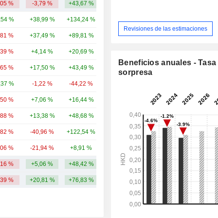
,05 %
-3,79 %
+43,67 %
1699,81 M
,54 %
+38,99 %
+134,24 %
23,97 mil M
Revisiones de las estimaciones
,81 %
+37,49 %
+89,81 %
7798,21 M
,39 %
+4,14 %
+20,69 %
6705,7 M
Beneficios anuales - Tasa
,65 %
+17,50 %
+43,49 %
6312,19 M
sorpresa
,37 %
-1,22 %
-44,22 %
4673,28 M
,50 %
+7,06 %
+16,44 %
2513,55 M
,88 %
+13,38 %
+48,68 %
2369,64 M
,82 %
-40,96 %
+122,54 %
2260,77 M
,06 %
-21,94 %
+8,91 %
2256,14 M
,16 %
+5,06 %
+48,42 %
6056,3 M
,39 %
+20,81 %
+76,83 %