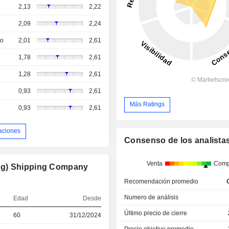
2,13
2,22
2,09
2,24
so
2,01
2,61
1,78
2,61
1,28
2,61
0,93
2,61
Más Ratings
0,93
2,61
aciones
Consenso de los analista
Venta
Comp
ng) Shipping Company
Recomendación promedio
Numero de análisis
Edad
Desde
Último precio de cierre
60
31/12/2024
Precio objetivo promedio