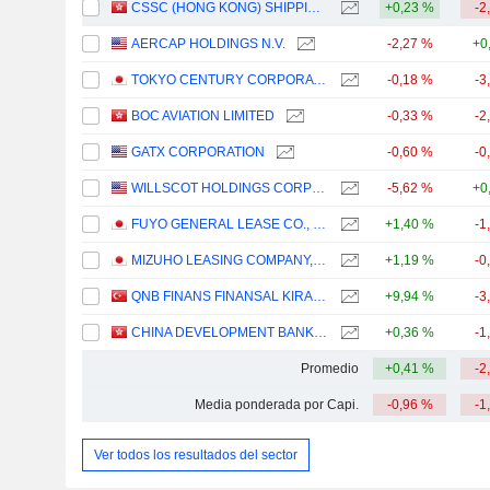
CSSC (HONG KONG) SHIPPING COMPANY LIMITED
+0,23 %
-2
AERCAP HOLDINGS N.V.
-2,27 %
+0
TOKYO CENTURY CORPORATION
-0,18 %
-3
BOC AVIATION LIMITED
-0,33 %
-2
GATX CORPORATION
-0,60 %
-0
WILLSCOT HOLDINGS CORPORATION
-5,62 %
+0
FUYO GENERAL LEASE CO., LTD.
+1,40 %
-1
MIZUHO LEASING COMPANY, LIMITED
+1,19 %
-0
QNB FINANS FINANSAL KIRALAMA
+9,94 %
-3
CHINA DEVELOPMENT BANK FINANCIAL LEASING CO., LTD.
+0,36 %
-1
Promedio
+0,41 %
-2
Media ponderada por Capi.
-0,96 %
-1
Ver todos los resultados del sector