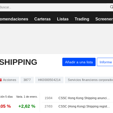
omendaciones
Carteras
Listas
Trading
Screener
SHIPPING
Añadir a una lista
Informe
Acciones
3877
HK0000504214
Servicios financieros corporati
ción 5 días
Varia. 1 de enero.
15/04
CSSC Hong Kong Shipping anuncia que Falcon HLMPP Maritime y otros socios venderán nueve buques de carga pesada de 13k por 264 millones de dólares
,05 %
+2,62 %
27/03
CSSC (Hong Kong) Shipping registra un beneficio de 1.850 millones de HKD en 2025