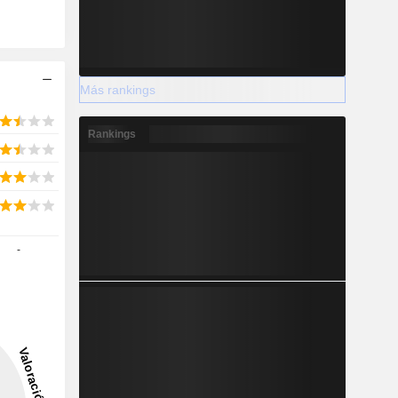
Más rankings
Rankings
-