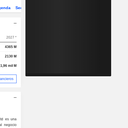
genda
Sector
Derivados
2027 *
4365 M
2130 M
1,96 mil M
nancieros
td es una
al negocio