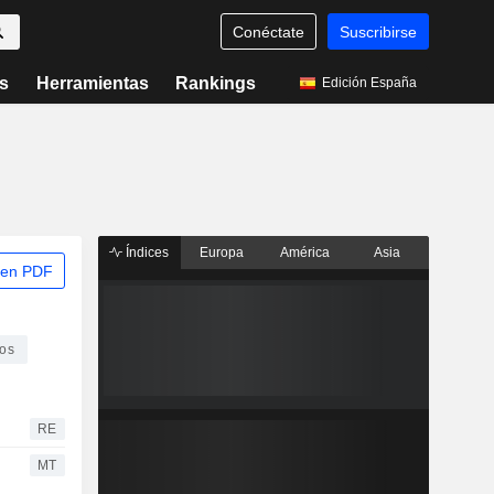
Conéctate
Suscribirse
s
Herramientas
Rankings
Edición España
Índices
Europa
América
Asia
 en PDF
vos
RE
MT