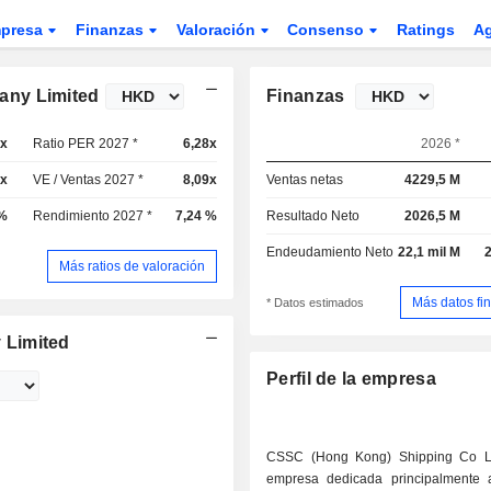
presa
Finanzas
Valoración
Consenso
Ratings
A
any Limited
Finanzas
2x
Ratio PER 2027 *
6,28x
2026 *
8x
VE / Ventas 2027 *
8,09x
Ventas netas
4229,5 M
 %
Rendimiento 2027 *
7,24 %
Resultado Neto
2026,5 M
Endeudamiento Neto
22,1 mil M
2
Más ratios de valoración
Más datos fi
* Datos estimados
 Limited
Perfil de la empresa
CSSC (Hong Kong) Shipping Co L
empresa dedicada principalmente 