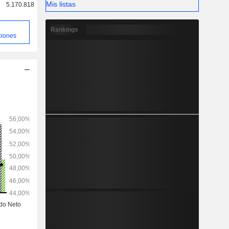
Mis listas
5.170.818
Rankings
ciones