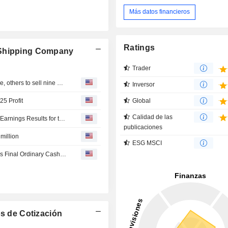
Más datos financieros
Ratings
 Shipping Company
Trader
CSSC Hong Kong Shipping says Falcon HLMPP Maritime, others to sell nine 13k heavy-lift vessels for $264 million
Inversor
5 Profit
Global
Calidad de las
CSSC (Hong Kong) Shipping Company Limited Reports Earnings Results for the Full Year Ended December 31, 2025
publicaciones
million
ESG MSCI
CSSC (Hong Kong) Shipping Company Limited Proposes Final Ordinary Cash Dividend for the Year Ended December 31, 2025, Payable on August 31, 2026
s de Cotización