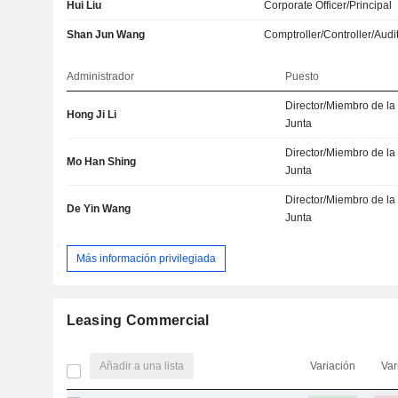
Hui Liu
Corporate Officer/Principal
Shan Jun Wang
Comptroller/Controller/Audi
Administrador
Puesto
Director/Miembro de la
Hong Ji Li
Junta
Director/Miembro de la
Mo Han Shing
Junta
Director/Miembro de la
De Yin Wang
Junta
Más información privilegiada
Leasing Commercial
Añadir a una lista
Variación
Var