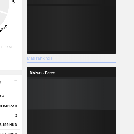
Más rankings
Divisas / Forex
s
ra
COMPRAR
2
2,155
HKD
2,870
HKD