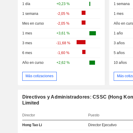
1 día
+0,23 %
1 semana
1 semana
-2,05 %
1 mes
Mes en curso
-2,05 %
Año en cur
1 mes
+3,61 %
1 año
3 mes
-11,68 %
3 años
6 mes
-1,60 %
5 años
Año en curso
+2,62 %
10 años
Más cotizaciones
Más cotiz
Directivos y Administradores: CSSC (Hong Ko
Limited
Director
Puesto
Hong Tao Li
Director Ejecutivo