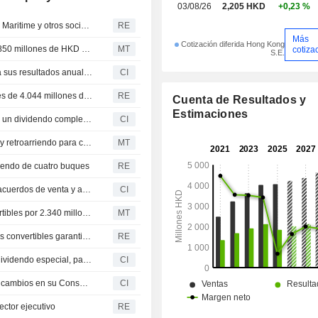
03/08/26
2,205 HKD
+0,23 %
CSSC Hong Kong Shipping anuncia que Falcon HLMPP Maritime y otros socios venderán nueve buques de carga pesada de 13k por 264 millones de dólares
RE
Más
Cotización diferida Hong Kong
CSSC (Hong Kong) Shipping registra un beneficio de 1.850 millones de HKD en 2025
MT
cotiza
S.E.
CSSC (Hong Kong) Shipping Company Limited presenta sus resultados anuales correspondientes al ejercicio cerrado el 31 de diciembre de 2025
CI
Cssc Hong Kong Shipping registra unos ingresos anuales de 4.044 millones de HKD
RE
Cuenta de Resultados y
Estimaciones
CSSC (Hong Kong) Shipping Company Limited propone un dividendo complementario en efectivo para el ejercicio cerrado a 31 de diciembre de 2025, pagadero a más tardar el 31 de agosto de 2026
CI
CSSC (Hong Kong) Shipping firma un acuerdo de venta y retroarriendo para cuatro buques portacontenedores
MT
iendo de cuatro buques
RE
Cssc (Hong Kong) Shipping Company Limited suscribe acuerdos de venta y arrendamiento posterior de cuatro buques con Lucilla Maritime, Megara Maritime, Apollonas Maritime y Cronos Maritime
CI
CSSC (Hong Kong) Shipping planea emitir bonos convertibles por 2.340 millones de HK$
MT
CSSC Hong Kong Shipping propone la emisión de bonos convertibles garantizados al 0,75% por valor de 2.338 millones de HK$ con vencimiento en 2031
RE
Cssc (Hong Kong) Shipping Company Limited anuncia dividendo especial, pagadero el 16 de marzo de 2026
CI
CSSC (Hong Kong) Shipping Company Limited anuncia cambios en su Consejo de Administración y Comisiones, efectivos a partir del 6 de enero de 2026
CI
ctor ejecutivo
RE