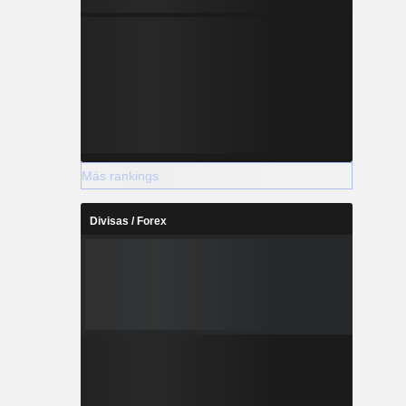
Más rankings
Divisas / Forex