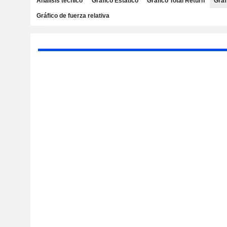
Análisis técnico
Gráfico Estático
Gráfico Total Return
Gráf
Gráfico de fuerza relativa