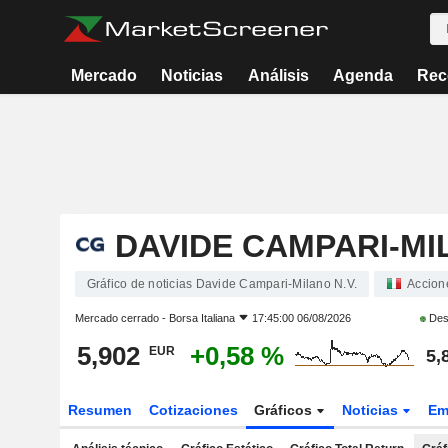
Mercado
Noticias
Análisis
Agenda
Rec
DAVIDE CAMPARI-MIL
Gráfico de noticias Davide Campari-Milano N.V.
Accion
Mercado cerrado -
Borsa Italiana
17:45:00 06/08/2026
Des
5,902
+0,58 %
EUR
5,
Resumen
Cotizaciones
Gráficos
Noticias
Em