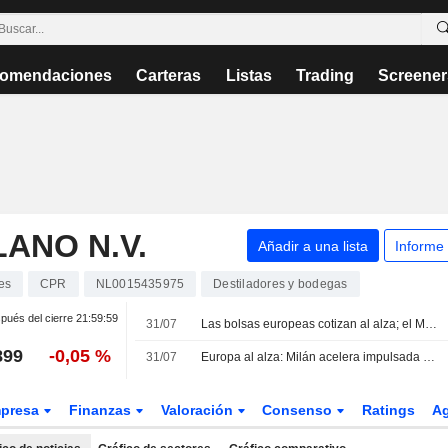
omendaciones
Carteras
Listas
Trading
Screener
ANO N.V.
Añadir a una lista
Informe
es
CPR
NL0015435975
Destiladores y bodegas
pués del cierre
21:59:59
31/07
Las bolsas europeas cotizan al alza; el MIB sube impulsado por Amplifon
899
-0,05 %
31/07
Europa al alza: Milán acelera impulsada por Amplifon
presa
Finanzas
Valoración
Consenso
Ratings
A