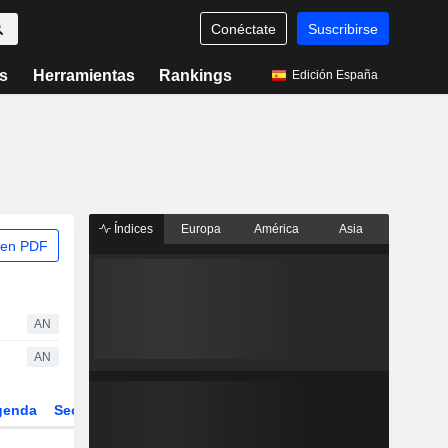
Conéctate
Suscribirse
s
Herramientas
Rankings
Edición España
Índices
Europa
América
Asia
 en PDF
AN
AN
genda
Sector
Derivados
ETFs