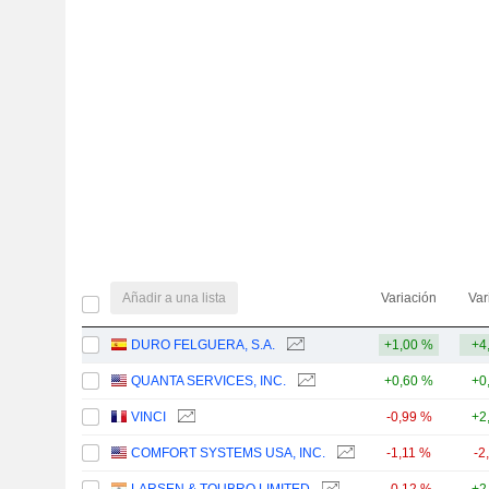
Añadir a una lista
Variación
Var
DURO FELGUERA, S.A.
+1,00 %
+4
QUANTA SERVICES, INC.
+0,60 %
+0
VINCI
-0,99 %
+2
COMFORT SYSTEMS USA, INC.
-1,11 %
-2