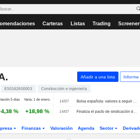
omendaciones
Carteras
Listas
Trading
Screener
A.
Añadir a una lista
Informe
ES0162600003
Construcción e ingeniería
riación 5 días
Varia. 1 de enero.
14/07
Bolsa española: valores a seguir el 14 de julio
+4,38 %
+18,98 %
14/07
Finaliza el pacto de sindicación de Grupo Prodi y MEM en Duro Felguera tras la amortización de acciones
presa
Finanzas
Valoración
Agenda
Sector
Deriva