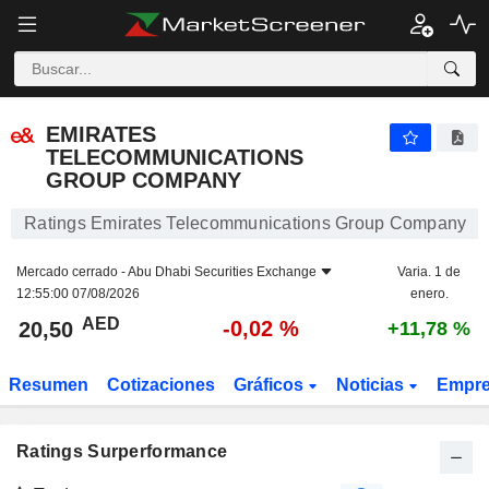
EMIRATES TELECOMMUNICATIONS GROUP COMPANY
20,50
AED
-0,02 %
EMIRATES
TELECOMMUNICATIONS
GROUP COMPANY
Ratings Emirates Telecommunications Group Company
Mercado cerrado -
Abu Dhabi Securities Exchange
Varia. 1 de
12:55:00 07/08/2026
enero.
AED
-0,02 %
20,50
+11,78 %
Resumen
Cotizaciones
Gráficos
Noticias
Empr
Ratings Surperformance