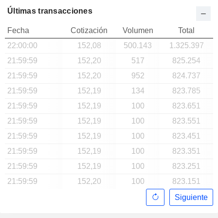
Últimas transacciones
Fecha
Cotización
Volumen
Total
22:00:00
152,08
500.143
1.325.397
21:59:59
152,20
517
825.254
21:59:59
152,20
952
824.737
21:59:59
152,19
134
823.785
21:59:59
152,19
100
823.651
21:59:59
152,19
100
823.551
21:59:59
152,19
100
823.451
21:59:59
152,19
100
823.351
21:59:59
152,19
100
823.251
21:59:59
152,20
100
823.151
Siguiente