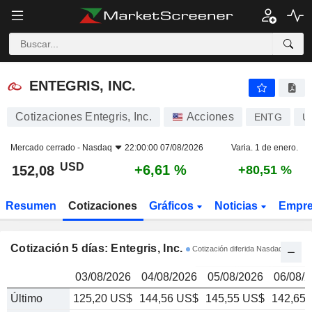
ENTEGRIS, INC.
152,08
$
ENTEGRIS, INC.
Cotizaciones Entegris, Inc.
Acciones
ENTG
U
Mercado cerrado -
Nasdaq
22:00:00 07/08/2026
Varia. 1 de enero.
USD
+6,61 %
152,08
+80,51 %
Resumen
Cotizaciones
Gráficos
Noticias
Empr
Cotización 5 días: Entegris, Inc.
Cotización diferida Nasdaq
03/08/2026
04/08/2026
05/08/2026
06/08/
Último
125,20 US$
144,56 US$
145,55 US$
142,65