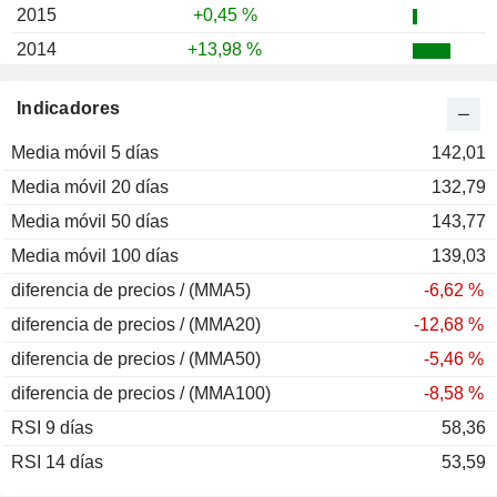
2015
+0,45 %
2014
+13,98 %
2013
+26,25 %
Indicadores
2012
+5,21 %
Media móvil 5 días
2011
+16,80 %
142,01
Media móvil 20 días
2010
+41,48 %
132,79
Media móvil 50 días
2009
+141,10 %
143,77
Media móvil 100 días
2008
-74,62 %
139,03
diferencia de precios / (MMA5)
2007
-20,24 %
-6,62 %
diferencia de precios / (MMA20)
2006
+14,86 %
-12,68 %
diferencia de precios / (MMA50)
2005
-5,33 %
-5,46 %
diferencia de precios / (MMA100)
2004
-22,57 %
-8,58 %
RSI 9 días
2003
+24,76 %
58,36
RSI 14 días
2002
-6,02 %
53,59
2001
+46,44 %