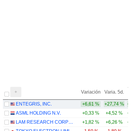
V
Variación
Varia. 5d.
ENTEGRIS, INC.
+6,61 %
+27,74 %
+
ASML HOLDING N.V.
+0,33 %
+4,52 %
+
LAM RESEARCH CORPORATION
+1,82 %
+6,26 %
+