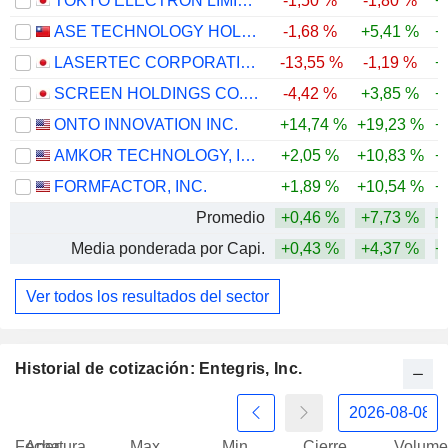
TOKYO ELECTRON LIMITED
-1,50 %
-1,80 %
+
ASE TECHNOLOGY HOLDING CO., LTD.
-1,68 %
+5,41 %
+
LASERTEC CORPORATION
-13,55 %
-1,19 %
+
SCREEN HOLDINGS CO., LTD.
-4,42 %
+3,85 %
+
ONTO INNOVATION INC.
+14,74 %
+19,23 %
+
AMKOR TECHNOLOGY, INC.
+2,05 %
+10,83 %
+
FORMFACTOR, INC.
+1,89 %
+10,54 %
+
Promedio
+0,46 %
+7,73 %
+
Media ponderada por Capi.
+0,43 %
+4,37 %
+
Ver todos los resultados del sector
Historial de cotización: Entegris, Inc.
Fecha
Apertura
Max
Min
Cierre
Volume