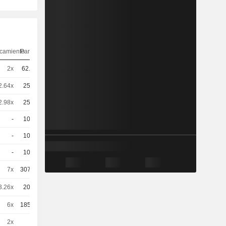
camiento
Paridad
Cotización
2x
62.6
29,24
EUR
2.64x
250
5.06 / 5.15
2.98x
250
4.48 / 4.57
-
100
13,53
EUR
-
100
20,77
EUR
-
100
17,81
EUR
7x
30740.855
0,0170
EUR
3.26x
200
5.18 / 5.19
6x
18587.361
0,0330
EUR
2x
1
7,130
EUR