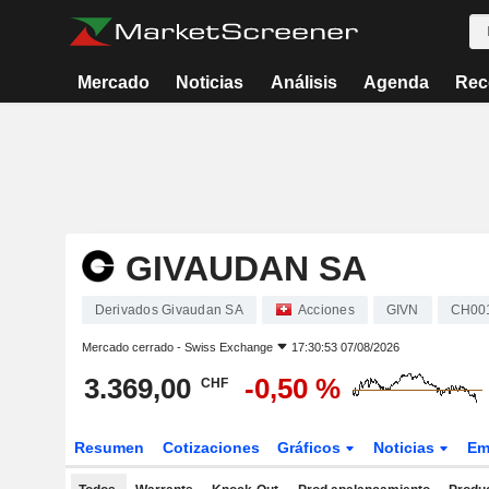
Mercado
Noticias
Análisis
Agenda
Rec
GIVAUDAN SA
Derivados Givaudan SA
Acciones
GIVN
CH00
Mercado cerrado -
Swiss Exchange
17:30:53 07/08/2026
3.369,00
-0,50 %
CHF
Resumen
Cotizaciones
Gráficos
Noticias
Em