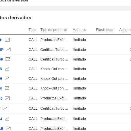
tos de inversión
tos derivados
Tipo
Tipo de producto
Madurez
Elasticidad
Apalan
CALL
Productos Exóticos
Ilimitado
VH
BP
CALL
Certificat Turbo Stop Loss
Ilimitado
BP
CALL
Certificat Turbo Stop Loss
Ilimitado
PN
CALL
Knock-Out con Stop Loss
Ilimitado
PH
CALL
Knock-Out con Stop Loss
Ilimitado
PK
CALL
Knock-Out con Stop Loss
Ilimitado
CALL
Productos Exóticos
Ilimitado
A0
CALL
Certificat Turbo Stop Loss
Ilimitado
Z
CALL
Productos Exóticos
Ilimitado
24
AB
CALL
Productos Exóticos
Ilimitado