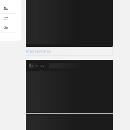
5x
1
0.111 / 0.115
2x
1
19.89 / 20.41
3x
1
8.06 / 8.27
Más rankings
Rankings