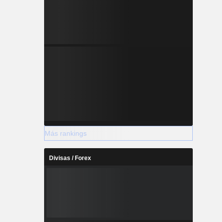
Más rankings
Divisas / Forex