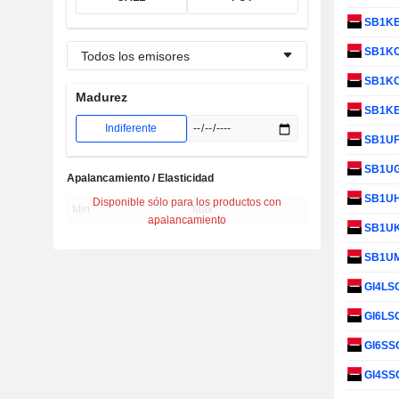
SB1K
SB1K
Todos los emisores
SB1K
Madurez
SB1K
Indiferente
SB1U
SB1U
Apalancamiento / Elasticidad
SB1U
Disponible sólo para los productos con
apalancamiento
SB1U
SB1U
GI4LS
GI6LS
GI6SS
GI4SS