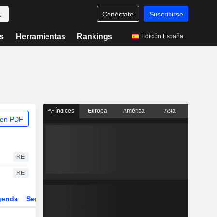
Conéctate
Suscribirse
s
Herramientas
Rankings
Edición España
Índices
Europa
América
Asia
 en PDF
RE
RE
genda
Sector
Derivados
ETFs