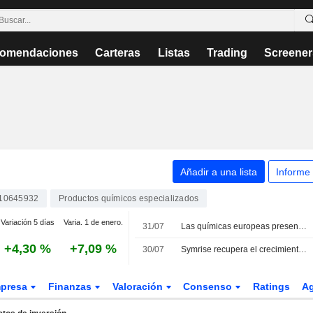
omendaciones
Carteras
Listas
Trading
Screener
Añadir a una lista
Informe
10645932
Productos químicos especializados
Variación 5 días
Varia. 1 de enero.
31/07
Las químicas europeas presentan resultados sólidos en el segundo trimestre pero mantienen la cautela sobre las perspectivas
+4,30 %
+7,09 %
30/07
Symrise recupera el crecimiento orgánico y reafirma sus objetivos anuales
presa
Finanzas
Valoración
Consenso
Ratings
A