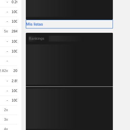
-
0.267
78.18 / 79.1
-
1000
1,040
EUR
-
1000
1,220
EUR
Mis listas
5x
2843.332
0,2000
EUR
Rankings
-
1000
1,270
EUR
-
1000
1,400
EUR
-
1
0,3400
EUR
2.82x
200
5.99 / 6
-
2.855
76.6 / 70.89
-
1000
1,180
EUR
-
1000
1,590
EUR
2x
1
3.98 / 4.09
3x
1
1.62 / 1.67
4x
1
0.49 / 0.51