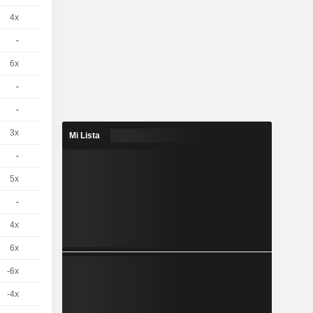
4x
1
1,270
EUR
-
1
0,1800
EUR
6x
1
0,0530
EUR
-
1
2,480
EUR
-
1
5,820
EUR
3x
1
3,460
EUR
Mi Lista
-
1
0,8100
EUR
5x
1
0,3100
EUR
-
1
0,0280
EUR
4x
1
2.12 / 2.13
6x
1
0.077 / 0.087
-6x
1
0.014 / 0.023
-4x
1
0.7 / 0.71