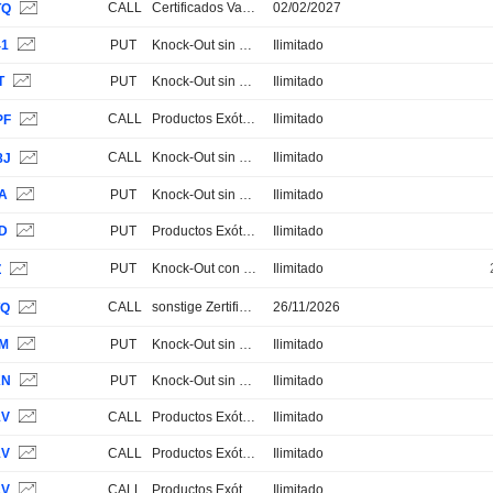
CALL
Certificados Varios
02/02/2027
TQ
41
PUT
Knock-Out sin Stop Loss
Ilimitado
T
PUT
Knock-Out sin Stop Loss
Ilimitado
CALL
Productos Exóticos
Ilimitado
PF
CALL
Knock-Out sin Stop Loss
Ilimitado
8J
7A
PUT
Knock-Out sin Stop Loss
Ilimitado
1D
PUT
Productos Exóticos
Ilimitado
PUT
Knock-Out con Stop Loss
Ilimitado
Z
CALL
sonstige Zertifikate
26/11/2026
TQ
7M
PUT
Knock-Out sin Stop Loss
Ilimitado
KN
PUT
Knock-Out sin Stop Loss
Ilimitado
1V
CALL
Productos Exóticos
Ilimitado
1V
CALL
Productos Exóticos
Ilimitado
1V
CALL
Productos Exóticos
Ilimitado