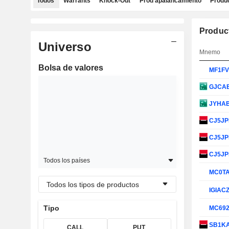
Todos
Warrants
Knock-Out
Prod apalancamiento
Produc
Produc
Universo
Mnemo
Bolsa de valores
MF1F
GJCA
JYHA
CJ5J
CJ5J
CJ5J
Todos los países
MC0T
Todos los tipos de productos
IGIAC
Tipo
MC69
SB1K
CALL
PUT