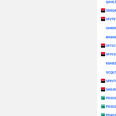
QAHL
SD6Q
SF2T6
GH9D
MA8G
SF7S
SF3V
IGIAB
SCQL
SF6V
SH0J
PD2G
PD3G
PD4G