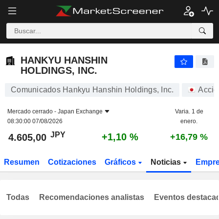
HANKYU HANSHIN HOLDINGS, INC.
4.605,00
¥
+1,10 %
HANKYU HANSHIN
HOLDINGS, INC.
Comunicados Hankyu Hanshin Holdings, Inc.
Accio
Mercado cerrado -
Japan Exchange
Varia. 1 de
08:30:00 07/08/2026
enero.
JPY
+1,10 %
4.605,00
+16,79 %
Resumen
Cotizaciones
Gráficos
Noticias
Empr
Todas
Recomendaciones analistas
Eventos destaca