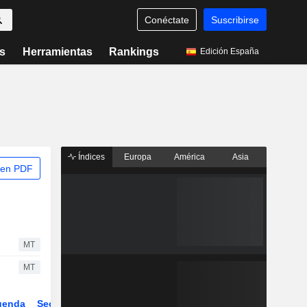
Conéctate
Suscribirse
s
Herramientas
Rankings
Edición España
Índices
Europa
América
Asia
 en PDF
MT
MT
genda
Sector
ETFs