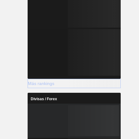
Más rankings
Divisas / Forex