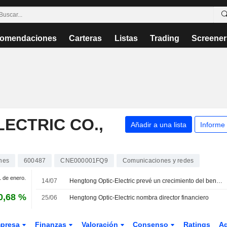
omendaciones
Carteras
Listas
Trading
Screener
ECTRIC CO.,
Añadir a una lista
Informe
nes
600487
CNE000001FQ9
Comunicaciones y redes
1 de enero.
14/07
Hengtong Optic-Electric prevé un crecimiento del beneficio de hasta el 121% en el primer semestre
0,68 %
25/06
Hengtong Optic-Electric nombra director financiero
presa
Finanzas
Valoración
Consenso
Ratings
A