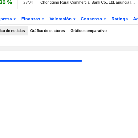
,30 %
23/04
Chongqing Rural Commercial Bank Co., Ltd. anuncia la disolución de su Consejo de Vigilancia
presa
Finanzas
Valoración
Consenso
Ratings
A
ico de noticias
Gráfico de sectores
Gráfico comparativo