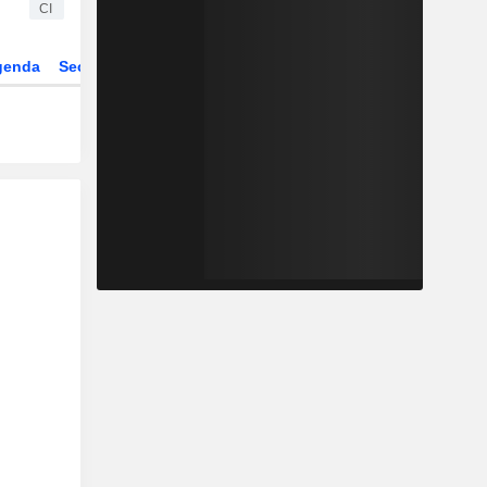
CI
genda
Sector
ETFs