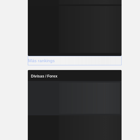
Más rankings
Divisas / Forex