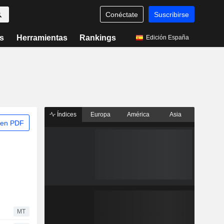
Conéctate
Suscribirse
s
Herramientas
Rankings
Edición España
Índices
Europa
América
Asia
 en PDF
MT