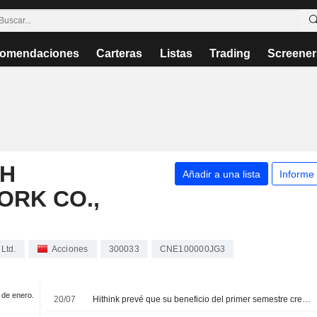
omendaciones
Carteras
Listas
Trading
Screener
SH
Añadir a una lista
Informe
ORK CO.,
Ltd.
Acciones
300033
CNE100000JG3
1 de enero.
20/07
Hithink prevé que su beneficio del primer semestre crezca hasta un 95%; sus acciones suben un 3%