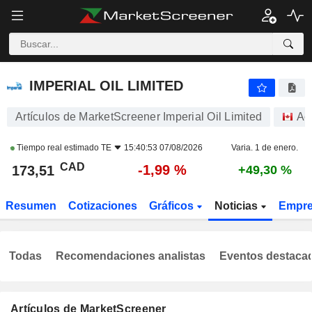
IMPERIAL OIL LIMITED
173,51
$
-1,99 %
IMPERIAL OIL LIMITED
Artículos de MarketScreener Imperial Oil Limited
Ac
Tiempo real estimado
TE
15:40:53 07/08/2026
Varia. 1 de enero.
CAD
-1,99 %
173,51
+49,30 %
Resumen
Cotizaciones
Gráficos
Noticias
Empr
Todas
Recomendaciones analistas
Eventos destaca
Artículos de MarketScreener