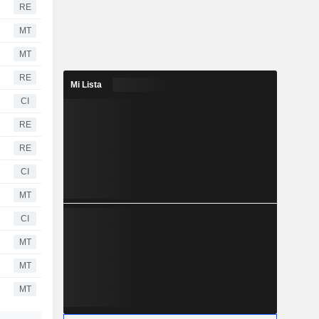
RE
MT
MT
RE
Mi Lista
CI
RE
RE
CI
MT
CI
MT
MT
MT