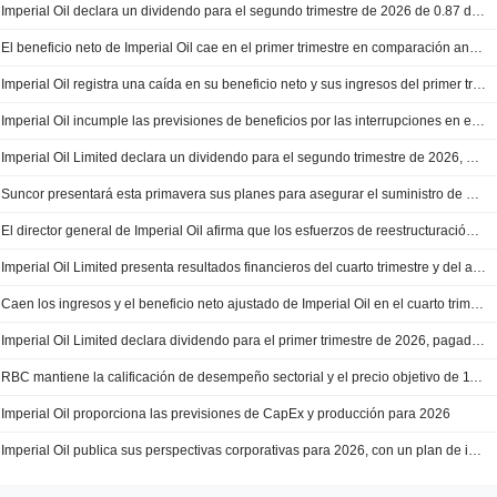
Imperial Oil declara un dividendo para el segundo trimestre de 2026 de 0.87 dólares por acción pagadero el 1 de julio de 2026
El beneficio neto de Imperial Oil cae en el primer trimestre en comparación anual
Imperial Oil registra una caída en su beneficio neto y sus ingresos del primer trimestre
Imperial Oil incumple las previsiones de beneficios por las interrupciones en el refino
Imperial Oil Limited declara un dividendo para el segundo trimestre de 2026, pagadero el 1 de julio de 2026
Suncor presentará esta primavera sus planes para asegurar el suministro de betún a largo plazo
El director general de Imperial Oil afirma que los esfuerzos de reestructuración avanzan según lo previsto - conferencia telefónica
Imperial Oil Limited presenta resultados financieros del cuarto trimestre y del año completo finalizado el 31 de diciembre de 2025
Caen los ingresos y el beneficio neto ajustado de Imperial Oil en el cuarto trimestre
Imperial Oil Limited declara dividendo para el primer trimestre de 2026, pagadero el 1 de abril de 2026
RBC mantiene la calificación de desempeño sectorial y el precio objetivo de 116 C$ para Imperial Oil
Imperial Oil proporciona las previsiones de CapEx y producción para 2026
Imperial Oil publica sus perspectivas corporativas para 2026, con un plan de inversión de 2000 millones de dólares