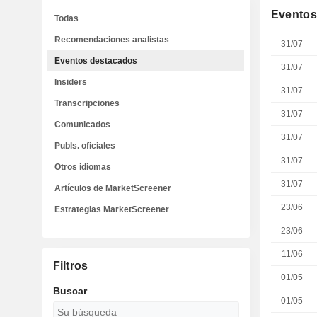
Eventos
Todas
Recomendaciones analistas
31/07
Eventos destacados
31/07
Insiders
31/07
Transcripciones
31/07
Comunicados
31/07
Publs. oficiales
31/07
Otros idiomas
31/07
Artículos de MarketScreener
23/06
Estrategias MarketScreener
23/06
11/06
Filtros
01/05
Buscar
01/05