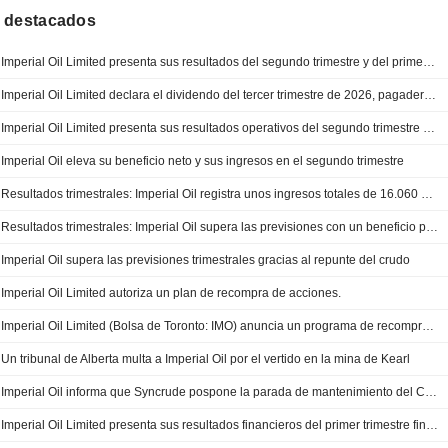
 destacados
Imperial Oil Limited presenta sus resultados del segundo trimestre y del primer semestre de 2026
Imperial Oil Limited declara el dividendo del tercer trimestre de 2026, pagadero el 1 de octubre de 2026
Imperial Oil Limited presenta sus resultados operativos del segundo trimestre y del primer semestre finalizado el 30 de junio de 2026
Imperial Oil eleva su beneficio neto y sus ingresos en el segundo trimestre
Resultados trimestrales: Imperial Oil registra unos ingresos totales de 16.060 millones CAD en el segundo trimestre, por encima de las previsiones
Resultados trimestrales: Imperial Oil supera las previsiones con un beneficio por acción de 4,52 CAD en el segundo trimestre
Imperial Oil supera las previsiones trimestrales gracias al repunte del crudo
Imperial Oil Limited autoriza un plan de recompra de acciones.
Imperial Oil Limited (Bolsa de Toronto: IMO) anuncia un programa de recompra de acciones por 24.179.635 títulos, equivalentes al 5% de su capital en circulación.
Un tribunal de Alberta multa a Imperial Oil por el vertido en la mina de Kearl
Imperial Oil informa que Syncrude pospone la parada de mantenimiento del Coker 8-2 del segundo trimestre al verano por labores adicionales - conf call
Imperial Oil Limited presenta sus resultados financieros del primer trimestre finalizado el 31 de marzo de 2026