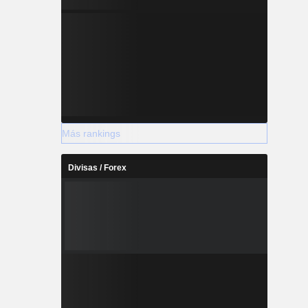
Más rankings
Divisas / Forex