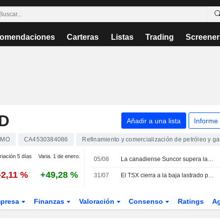
omendaciones
Carteras
Listas
Trading
Screener
ED
Añadir a una lista
Informe
IMO
CA4530384086
Refinamiento y comercialización de petróleo y ga
riación 5 días
Varia. 1 de enero.
05/08
La canadiense Suncor supera las previsiones de beneficio trimestral gracias al alza de los precios y los márgenes de refino
-2,11 %
+49,28 %
31/07
El TSX cierra a la baja lastrado por el oro, pero encadena su cuarto mes consecutivo de ganancias
presa
Finanzas
Valoración
Consenso
Ratings
A