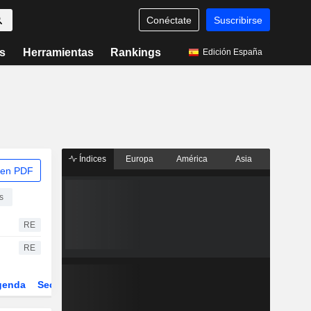
Conéctate
Suscribirse
s
Herramientas
Rankings
Edición España
Índices
Europa
América
Asia
 en PDF
s
RE
RE
genda
Sector
Derivados
ETFs