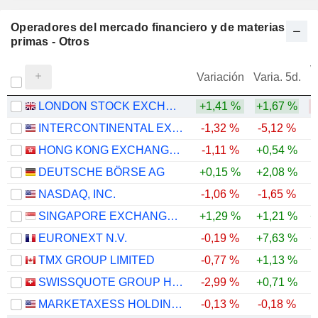
Operadores del mercado financiero y de materias
primas - Otros
V
Variación
Varia. 5d.
LONDON STOCK EXCHANGE GROUP PLC
+1,41 %
+1,67 %
-
INTERCONTINENTAL EXCHANGE, INC.
-1,32 %
-5,12 %
-
HONG KONG EXCHANGES AND CLEARING LIMITED
-1,11 %
+0,54 %
DEUTSCHE BÖRSE AG
+0,15 %
+2,08 %
NASDAQ, INC.
-1,06 %
-1,65 %
SINGAPORE EXCHANGE LIMITED
+1,29 %
+1,21 %
+
EURONEXT N.V.
-0,19 %
+7,63 %
+
TMX GROUP LIMITED
-0,77 %
+1,13 %
SWISSQUOTE GROUP HOLDING SA
-2,99 %
+0,71 %
-
MARKETAXESS HOLDINGS INC.
-0,13 %
-0,18 %
-