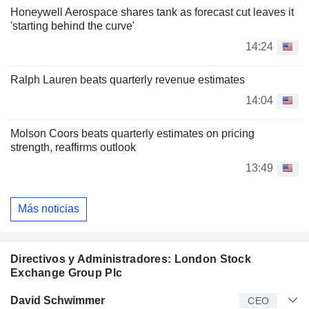
Honeywell Aerospace shares tank as forecast cut leaves it
'starting behind the curve'
14:24
Ralph Lauren beats quarterly revenue estimates
14:04
Molson Coors beats quarterly estimates on pricing
strength, reaffirms outlook
13:49
Más noticias
Directivos y Administradores: London Stock
Exchange Group Plc
Director
Puesto
Edad
Desde
David Schwimmer
CEO