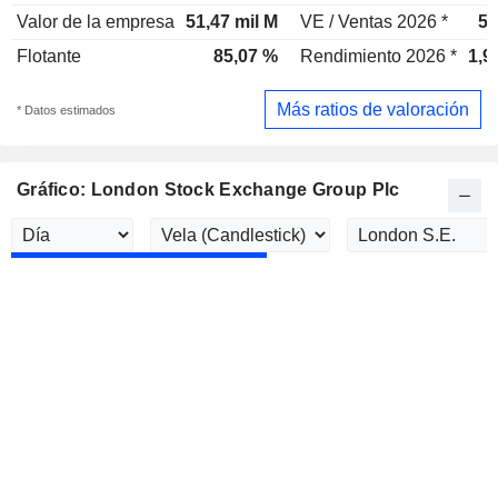
Valor de la empresa
51,47 mil M
VE / Ventas 2026 *
5,
Flotante
85,07 %
Rendimiento 2026 *
1,9
Más ratios de valoración
* Datos estimados
Gráfico: London Stock Exchange Group Plc