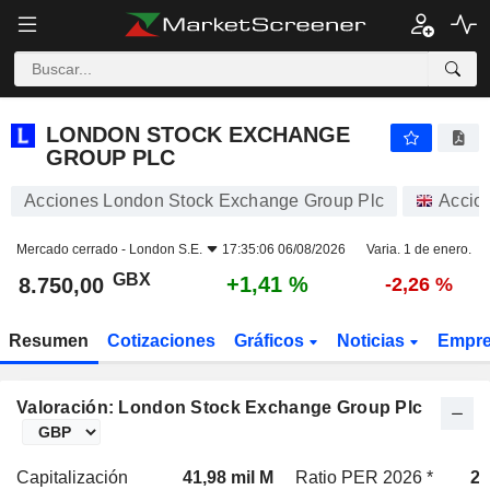
LONDON STOCK EXCHANGE GROUP PLC
8.750,00
p
+1,41 %
LONDON STOCK EXCHANGE
GROUP PLC
Acciones London Stock Exchange Group Plc
Accio
Mercado cerrado -
London S.E.
17:35:06 06/08/2026
Varia. 1 de enero.
GBX
+1,41 %
8.750,00
-2,26 %
Resumen
Cotizaciones
Gráficos
Noticias
Empr
Valoración: London Stock Exchange Group Plc
Capitalización
41,98 mil M
Ratio PER 2026 *
27