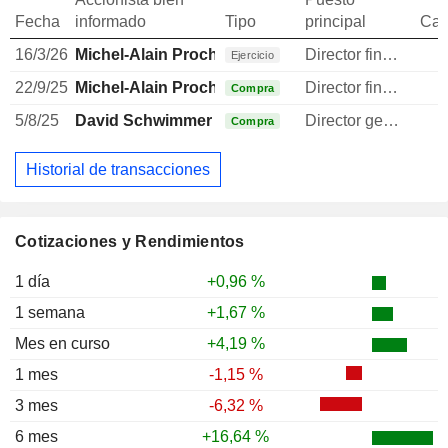
Fecha
informado
Tipo
principal
Can
16/3/26
Michel-Alain Proch
Director financiero
1
Ejercicio
22/9/25
Michel-Alain Proch
Director financiero
Compra
5/8/25
David Schwimmer
Director general
Compra
Historial de transacciones
Cotizaciones y Rendimientos
1 día
+0,96 %
1 semana
+1,67 %
Mes en curso
+4,19 %
1 mes
-1,15 %
3 mes
-6,32 %
6 mes
+16,64 %