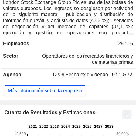
London Stock Exchange Group Plc es una de las bolsas de
valores europeas. Los ingresos se desglosan por actividad
de la siguiente manera: - publicación y distribución de
información bursátil y análisis de datos (43,3 %); - servicios
de negociación y del mercado de capitales (37,1 %):
ejecución y gestión de operaciones con productos
derivados y en efectivo. El grupo también presta servicios
Empleados
28.516
de cotización y servicios tecnológicos, así como servicios
postnegociación (principalmente servicios de compensación
Sector
Operadores de los mercados financieros y
y liquidación de valores); - desarrollo de soluciones y
de materias primas
servicios de gestión de riesgos (6,2 %). Los ingresos se
distribuyen geográficamente de la siguiente manera: Reino
Agenda
13/08
Fecha ex dividendo - 0.55 GBX
Unido (32,1 %), Europa (13,8 %), Estados Unidos (37,6 %),
Asia (11,4 %) y otros (5,1 %).
Más información sobre la empresa
Cuenta de Resultados y Estimaciones