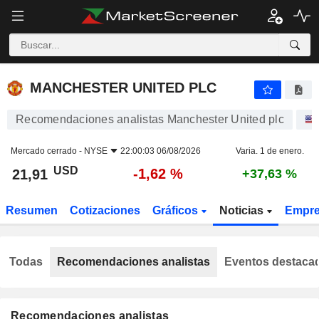
MANCHESTER UNITED PLC
21,91
$
-1,62 %
MANCHESTER UNITED PLC
Recomendaciones analistas Manchester United plc
Mercado cerrado -
NYSE
22:00:03 06/08/2026
Varia. 1 de enero.
USD
-1,62 %
21,91
+37,63 %
Resumen
Cotizaciones
Gráficos
Noticias
Empr
Todas
Recomendaciones analistas
Eventos destaca
Recomendaciones analistas