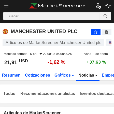
MANCHESTER UNITED PLC
21,91
$
-1,62 %
MANCHESTER UNITED PLC
Artículos de MarketScreener Manchester United plc
Mercado cerrado -
NYSE
22:00:03 06/08/2026
Varia. 1 de enero.
USD
-1,62 %
21,91
+37,63 %
Resumen
Cotizaciones
Gráficos
Noticias
Empr
Todas
Recomendaciones analistas
Eventos destaca
Artículos de MarketScreener