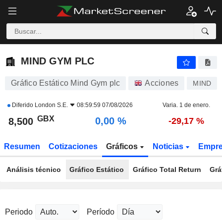
MIND GYM PLC
8,500
p
0,00 %
MIND GYM PLC
Gráfico Estático Mind Gym plc
Acciones
MIND
Diferido
London S.E.
08:59:59 07/08/2026
Varia. 1 de enero.
GBX
0,00 %
8,500
-29,17 %
Resumen
Cotizaciones
Gráficos
Noticias
Empr
Análisis técnico
Gráfico Estático
Gráfico Total Return
Grá
Periodo
Período