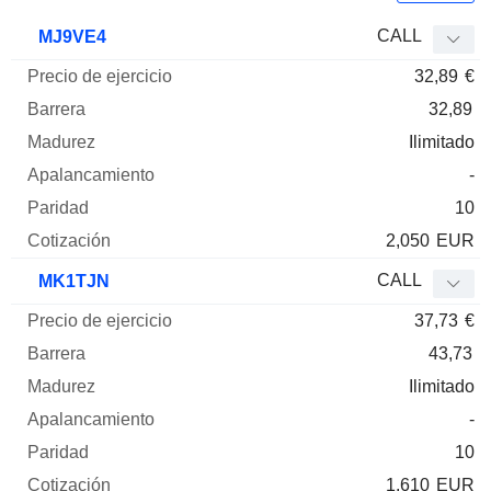
Precio
CALL
MJ9VE4
de
32,89
€
ejercicio
Barrera
Madurez
Elasticidad
Mnemo
Tipo
Pari
32,89
Ilimitado
-
10
2,050
EUR
CALL
MK1TJN
37,73
€
43,73
Ilimitado
-
10
1,610
EUR