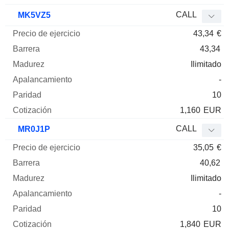
CALL
MK5VZ5
43,34
€
43,34
Ilimitado
-
10
1,160
EUR
CALL
MR0J1P
35,05
€
40,62
Ilimitado
-
10
1,840
EUR