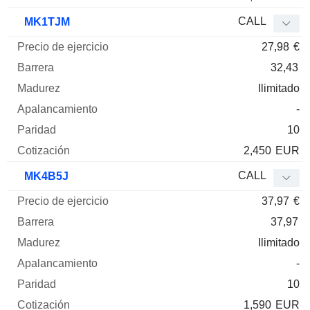
CALL
MK1TJM
27,98
€
32,43
Ilimitado
-
10
2,450
EUR
CALL
MK4B5J
37,97
€
37,97
Ilimitado
-
10
1,590
EUR