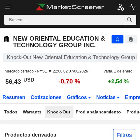
NEW ORIENTAL EDUCATION & TECHNOLOGY GROUP INC.
56,43
$
-0,70 %
NEW ORIENTAL EDUCATION &
TECHNOLOGY GROUP INC.
Knock-Out New Oriental Education & Technology Group In
Mercado cerrado -
NYSE
22:00:02 07/08/2026
Varia. 1 de enero.
USD
-0,70 %
56,43
+2,54 %
Resumen
Cotizaciones
Gráficos
Noticias
Empr
Todos
Warrants
Knock-Out
Prod apalancamiento
Produ
Filtros
Productos derivados