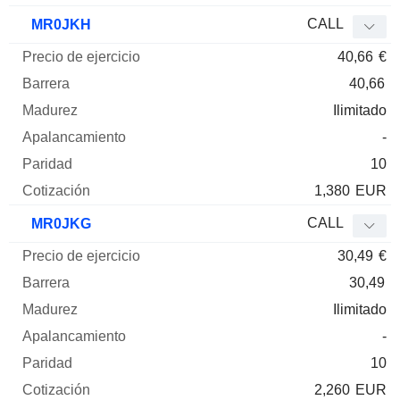
CALL
MR0JKH
40,66
€
40,66
Ilimitado
-
10
1,380
EUR
CALL
MR0JKG
30,49
€
30,49
Ilimitado
-
10
2,260
EUR