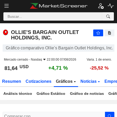
OLLIE'S BARGAIN OUTLET HOLDINGS, INC.
81,64
$
+4,71 %
OLLIE'S BARGAIN OUTLET
HOLDINGS, INC.
Gráfico comparativo Ollie's Bargain Outlet Holdings, Inc.
Mercado cerrado -
Nasdaq
22:00:00 07/08/2026
Varia. 1 de enero.
USD
+4,71 %
81,64
-25,52 %
Resumen
Cotizaciones
Gráficos
Noticias
Empr
Análisis técnico
Gráfico Estático
Gráfico de noticias
Gráf