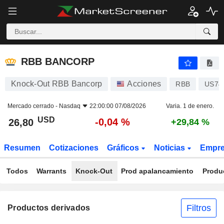
RBB BANCORP
26,80
$
-0,04 %
RBB BANCORP
Knock-Out RBB Bancorp
Acciones
RBB
US74
Mercado cerrado -
Nasdaq
22:00:00 07/08/2026
Varia. 1 de enero.
USD
-0,04 %
26,80
+29,84 %
Resumen
Cotizaciones
Gráficos
Noticias
Empr
Todos
Warrants
Knock-Out
Prod apalancamiento
Produ
Filtros
Productos derivados