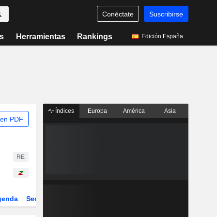
Conéctate
Suscribirse
s
Herramientas
Rankings
Edición España
Índices
Europa
América
Asia
 en PDF
RE
genda
Sector
Derivados
ETFs