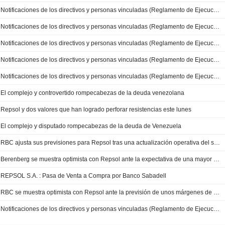
Notificaciones de los directivos y personas vinculadas (Reglamento de Ejecución (UE) 2016/523) - Motivo de la notificación: Persona con Responsabilidad de Dirección (Declarante: LUIS CABRA DUEÑAS)
Notificaciones de los directivos y personas vinculadas (Reglamento de Ejecución (UE) 2016/523) - Motivo de la notificación: Persona con Responsabilidad de Dirección (Declarante: ANTONIO LORENZO SIERRA)
Notificaciones de los directivos y personas vinculadas (Reglamento de Ejecución (UE) 2016/523) - Motivo de la notificación: Persona con Responsabilidad de Dirección (Declarante: SUSANA MESEGUER CALAS)
Notificaciones de los directivos y personas vinculadas (Reglamento de Ejecución (UE) 2016/523) - Motivo de la notificación: Persona con Responsabilidad de Dirección (Declarante: JUAN ABASCAL HEREDERO)
Notificaciones de los directivos y personas vinculadas (Reglamento de Ejecución (UE) 2016/523) - Motivo de la notificación: Persona con Responsabilidad de Dirección (Declarante: FRANCISCO JOSÉ GEA PASCUAL DEL RIQUELME)
El complejo y controvertido rompecabezas de la deuda venezolana
Repsol y dos valores que han logrado perforar resistencias este lunes
El complejo y disputado rompecabezas de la deuda de Venezuela
RBC ajusta sus previsiones para Repsol tras una actualización operativa del segundo trimestre "sólida"
Berenberg se muestra optimista con Repsol ante la expectativa de una mayor recompra de acciones en 2026
REPSOL S.A. : Pasa de Venta a Compra por Banco Sabadell
RBC se muestra optimista con Repsol ante la previsión de unos márgenes de refino sólidos para 2026
Notificaciones de los directivos y personas vinculadas (Reglamento de Ejecución (UE) 2016/523) - Motivo de la notificación: Persona con Responsabilidad de Dirección (Declarante: JOSU JON IMAZ SAN MIGUEL)