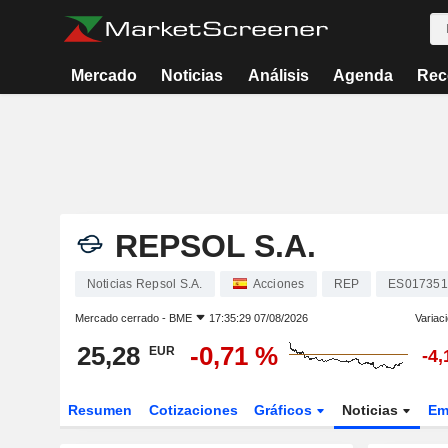
Mercado
Noticias
Análisis
Agenda
Rec
REPSOL S.A.
Noticias Repsol S.A.
Acciones
REP
ES017351
Mercado cerrado -
BME
17:35:29 07/08/2026
Variac
25,28
-0,71 %
EUR
-4
Resumen
Cotizaciones
Gráficos
Noticias
Em