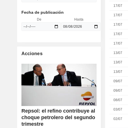
17/07
Fecha de publicación
17/07
De
Hasta
17/07
17/07
17/07
13/07
Acciones
13/07
13/07
09/07
09/07
08/07
03/07
Repsol: el refino contribuye al
choque petrolero del segundo
02/07
trimestre