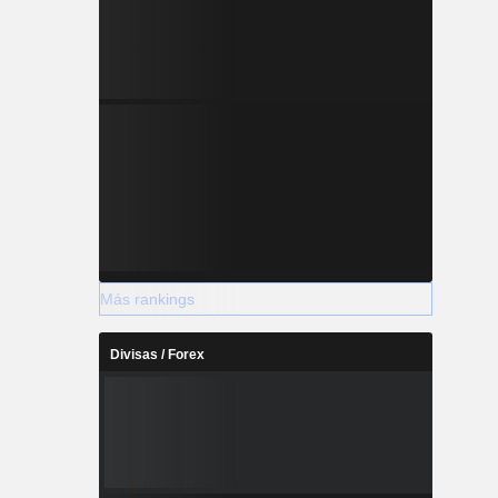
Más rankings
Divisas / Forex