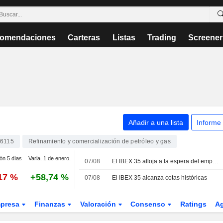
omendaciones
Carteras
Listas
Trading
Screener
Añadir a una lista
Informe
6115
Refinamiento y comercialización de petróleo y gas
ión 5 días
Varia. 1 de enero.
07/08
El IBEX 35 afloja a la espera del empleo de EEUU con el cómputo semanal en positivo
,17 %
+58,74 %
07/08
El IBEX 35 alcanza cotas históricas
presa
Finanzas
Valoración
Consenso
Ratings
A