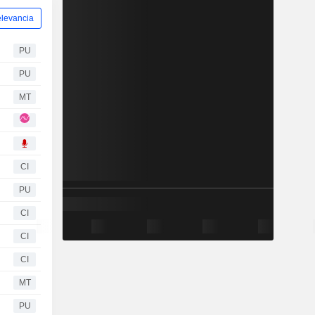
levancia
PU
PU
MT
CI
PU
CI
CI
CI
MT
PU