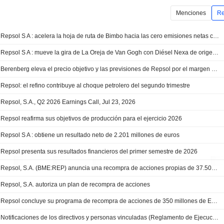
Menciones
Re
Repsol S A : acelera la hoja de ruta de Bimbo hacia las cero emisiones netas con un acuerdo de compraventa de energía renovable
Repsol S A : mueve la gira de La Oreja de Van Gogh con Diésel Nexa de origen 100% renovable
Berenberg eleva el precio objetivo y las previsiones de Repsol por el margen de refino y la recompra de acciones
Repsol: el refino contribuye al choque petrolero del segundo trimestre
Repsol, S.A., Q2 2026 Earnings Call, Jul 23, 2026
Repsol reafirma sus objetivos de producción para el ejercicio 2026
Repsol S A : obtiene un resultado neto de 2.201 millones de euros
Repsol presenta sus resultados financieros del primer semestre de 2026
Repsol, S.A. (BME:REP) anuncia una recompra de acciones propias de 37.500.000 títulos por 500 millones EUR
Repsol, S.A. autoriza un plan de recompra de acciones
Repsol concluye su programa de recompra de acciones de 350 millones de EUR
Notificaciones de los directivos y personas vinculadas (Reglamento de Ejecución (UE) 2016/523) - Motivo de la notificación: Persona con Responsabilidad de Dirección (Declarante: JOSU JON IMAZ SAN MIGUEL)