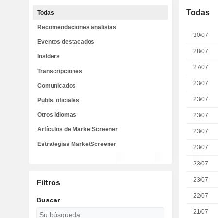
Todas
Todas
Recomendaciones analistas
30/07
Eventos destacados
28/07
Insiders
27/07
Transcripciones
23/07
Comunicados
23/07
Publs. oficiales
Otros idiomas
23/07
Artículos de MarketScreener
23/07
Estrategias MarketScreener
23/07
23/07
23/07
Filtros
22/07
Buscar
21/07