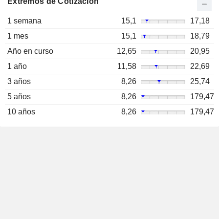
Extremos de Cotización
1 semana
15,1
17,18
1 mes
15,1
18,79
Año en curso
12,65
20,95
1 año
11,58
22,69
3 años
8,26
25,74
5 años
8,26
179,47
10 años
8,26
179,47