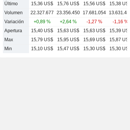
Último
15,36 US$
15,76 US$
15,56 US$
15,38 US
Volumen
22.327.677
23.356.450
17.681.054
13.631.46
Variación
+0,89 %
+2,64 %
-1,27 %
-1,16 %
Apertura
15,40 US$
15,63 US$
15,63 US$
15,39 US
Max
15,79 US$
15,95 US$
15,69 US$
15,87 US
Min
15,10 US$
15,47 US$
15,30 US$
15,30 US