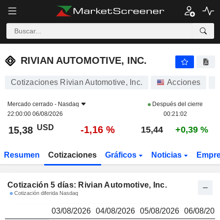
RIVIAN AUTOMOTIVE, INC.
15,38
$
RIVIAN AUTOMOTIVE, INC.
Cotizaciones Rivian Automotive, Inc.
Acciones
R
Mercado cerrado -
Nasdaq
Después del cierre
22:00:00 06/08/2026
00:21:02
USD
-1,16 %
15,38
15,44
+0,39 %
Resumen
Cotizaciones
Gráficos
Noticias
Empr
Cotización 5 días: Rivian Automotive, Inc.
Cotización diferida Nasdaq
03/08/2026
04/08/2026
05/08/2026
06/08/202