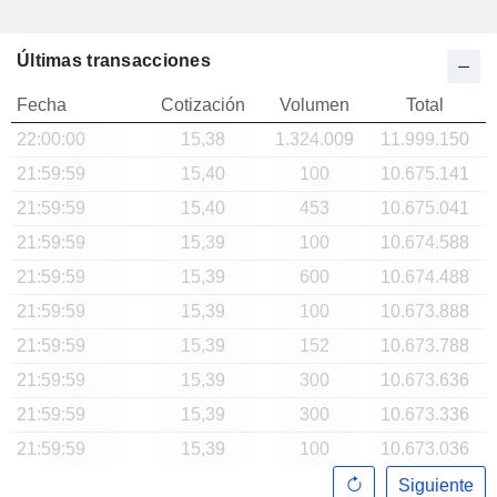
Últimas transacciones
Fecha
Cotización
Volumen
Total
22:00:00
15,38
1.324.009
11.999.150
21:59:59
15,40
100
10.675.141
21:59:59
15,40
453
10.675.041
21:59:59
15,39
100
10.674.588
21:59:59
15,39
600
10.674.488
21:59:59
15,39
100
10.673.888
21:59:59
15,39
152
10.673.788
21:59:59
15,39
300
10.673.636
21:59:59
15,39
300
10.673.336
21:59:59
15,39
100
10.673.036
Siguiente