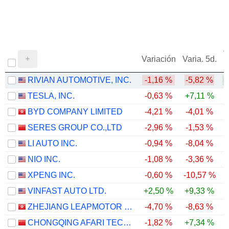
V
Variación
Varia. 5d.
RIVIAN AUTOMOTIVE, INC.
-1,16 %
-5,82 %
+
TESLA, INC.
-0,63 %
+7,11 %
BYD COMPANY LIMITED
-4,21 %
-4,01 %
-
SERES GROUP CO.,LTD
-2,96 %
-1,53 %
-
LI AUTO INC.
-0,94 %
-8,04 %
-
NIO INC.
-1,08 %
-3,36 %
XPENG INC.
-0,60 %
-10,57 %
-
VINFAST AUTO LTD.
+2,50 %
+9,33 %
ZHEJIANG LEAPMOTOR TECHNOLOGY CO., LTD.
-4,70 %
-8,63 %
-
CHONGQING AFARI TECHNOLOGY CO., LTD.
-1,82 %
+7,34 %