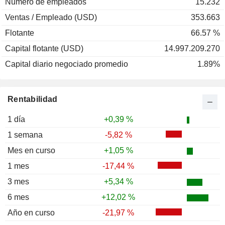
Número de empleados
15.232
Ventas / Empleado (USD)
353.663
Flotante
66.57 %
Capital flotante (USD)
14.997.209.270
Capital diario negociado promedio
1.89%
Rentabilidad
1 día
+0,39 %
1 semana
-5,82 %
Mes en curso
+1,05 %
1 mes
-17,44 %
3 mes
+5,34 %
6 mes
+12,02 %
Año en curso
-21,97 %