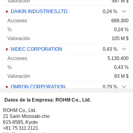
587 M $
DAIKIN INDUSTRIES,LTD.
0,24 %
689.300
0,24 %
105 M $
NIDEC CORPORATION
0,43 %
5.130.400
0,43 %
83 M $
OMRON CORPORATION
0,79 %
1.632.400
Datos de la Empresa: ROHM Co., Ltd.
0,79 %
ROHM Co., Ltd.
58 M $
21 Saiin Mizosaki-cho
615-8585, Kyoto
KYOCERA CORPORATION
0,13 %
+81 75 311 2121