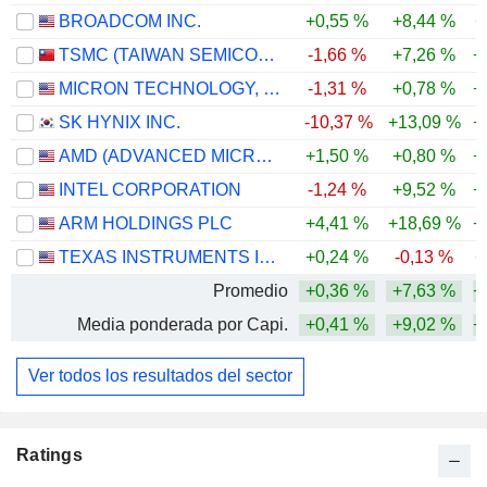
BROADCOM INC.
+0,55 %
+8,44 %
+
LB SEMICON INC.
12,33 %
TSMC (TAIWAN SEMICONDUCTOR MANUFACTURING COMPANY)
-1,66 %
+7,26 %
+
7.489.645
MICRON TECHNOLOGY, INC.
-1,31 %
+0,78 %
+
12,33 %
SK HYNIX INC.
-10,37 %
+13,09 %
+
22 M $
AMD (ADVANCED MICRO DEVICES)
+1,50 %
+0,80 %
+
NICHICON CORPORATION
0,92 %
INTEL CORPORATION
-1,24 %
+9,52 %
+
644.000
ARM HOLDINGS PLC
+4,41 %
+18,69 %
+
0,92 %
TEXAS INSTRUMENTS INCORPORATED
+0,24 %
-0,13 %
+
16 M $
Promedio
+0,36 %
+7,63 %
+
Media ponderada por Capi.
+0,41 %
+9,02 %
+
Ver todos los resultados del sector
Ratings