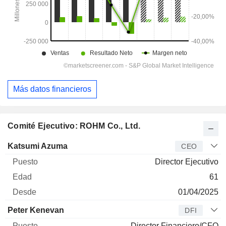
Más datos financieros
Comité Ejecutivo: ROHM Co., Ltd.
Director
Puesto
Edad
Desde
Katsumi Azuma
CEO
Director Ejecutivo
61
01/04/2025
Peter Kenevan
DFI
Director Financiero/CFO