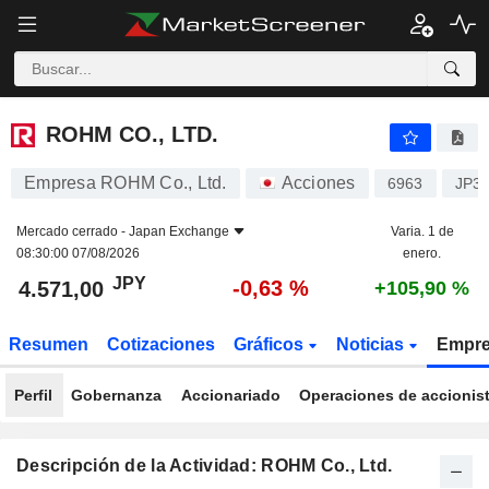
ROHM CO., LTD.
4.571,00
¥
-0,63 %
ROHM CO., LTD.
Empresa ROHM Co., Ltd.
Acciones
6963
JP3
Mercado cerrado -
Japan Exchange
Varia. 1 de
08:30:00 07/08/2026
enero.
JPY
-0,63 %
4.571,00
+105,90 %
Resumen
Cotizaciones
Gráficos
Noticias
Empr
Perfil
Gobernanza
Accionariado
Operaciones de accionis
Descripción de la Actividad: ROHM Co., Ltd.