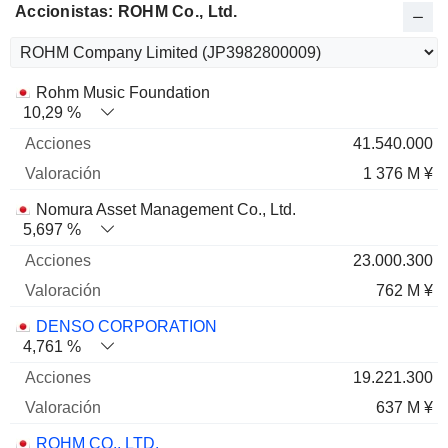
Accionistas: ROHM Co., Ltd.
Nombre
Acciones
%
Valoración
Rohm Music Foundation
10,29 %
41.540.000
1 376 M ¥
Nomura Asset Management Co., Ltd.
5,697 %
23.000.300
762 M ¥
DENSO CORPORATION
4,761 %
19.221.300
637 M ¥
ROHM CO., LTD.