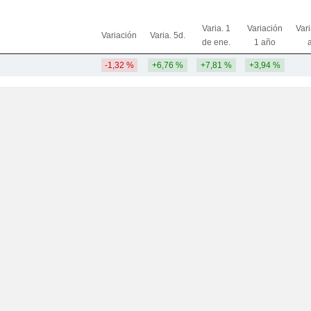
Varia. 1
Variación
Var
Variación
Varia. 5d.
de ene.
1 año
-1,32 %
+6,76 %
+7,81 %
+3,94 %