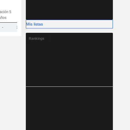
iación 5
Capi.
CT
MT
LT
años
Mis listas
-
22,27 mil M
Rankings