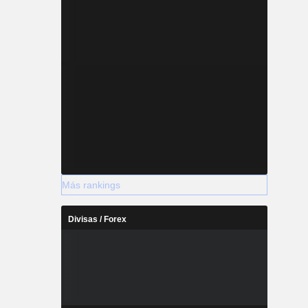
Más rankings
Divisas / Forex