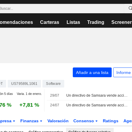
omendaciones
Carteras
Listas
Trading
Screener
Añadir a una lista
Informe
OT
US79589L1061
Software
ión 5 días
Varia. 1 de enero.
29/07
Un directivo de Samsara vende acciones por valor de 262.825 USD, según los registros de la SEC
,76 %
+7,81 %
24/07
Un directivo de Samsara vende acciones por valor de 9.534.065 USD, según los registros de la SEC
presa
Finanzas
Valoración
Consenso
Ratings
Age