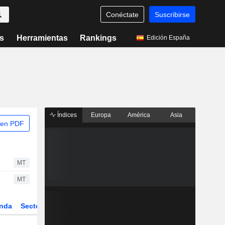
Conéctate
Suscribirse
s
Herramientas
Rankings
Edición España
Índices
Europa
América
Asia
 en PDF
MT
MT
nda
Sector
Derivados
ETFs