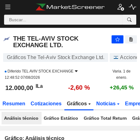
THE TEL-AVIV STOCK EXCHANGE LTD.
12.000,00
ILa
-2,60 %
THE TEL-AVIV STOCK
EXCHANGE LTD.
Gráficos The Tel-Aviv Stock Exchange Ltd.
Accione
Diferido
TEL AVIV STOCK EXCHANGE
Varia. 1 de
12:48:52 07/08/2026
enero.
ILa
-2,60 %
12.000,00
+26,45 %
Resumen
Cotizaciones
Gráficos
Noticias
Empr
Análisis técnico
Gráfico Estático
Gráfico Total Return
Grá
Gráfico: Análisis técnico